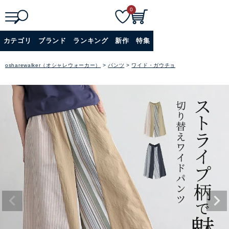
0
検
詳細検索
カテゴリ
ブランド
ランキング
新作
特集
索
+
osharewalker（オシャレウォーカー）
パンツ
ワイド・ガウチョ