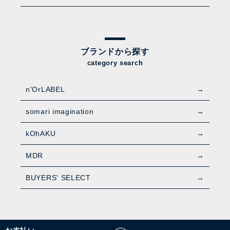
ブランドから探す
category search
n'OrLABEL
somari imagination
kOhAKU
MDR
BUYERS' SELECT