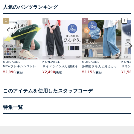
人気のパンツランキング
1
2
3
4
n'OrLABEL
n'OrLABEL
n'OrLABEL
n'OrLA
NEWフレキシンストレッ
サイドライン入り接触冷感
多機能きちんと見えカット
リネン
チレギパン
カーブパンツ
ソーワイドパンツ
アパン
¥
2,990
¥
2,490
¥
2,153
¥
1,58
(税込)
(税込)
(税込)
このアイテムを使用したスタッフコーデ
特集一覧