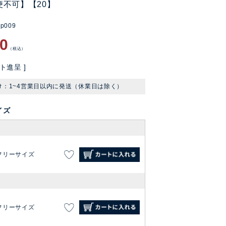
便不可】【20】
bp009
90
税込
ト進呈 ]
け：1~4営業日以内に発送（休業日は除く）
イズ
フリーサイズ
フリーサイズ