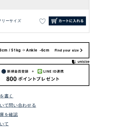
フリーサイズ
8cm / 51kg
Ankle -6cm
Find your size
を書く
いて問い合わせる
庫を確認
いて