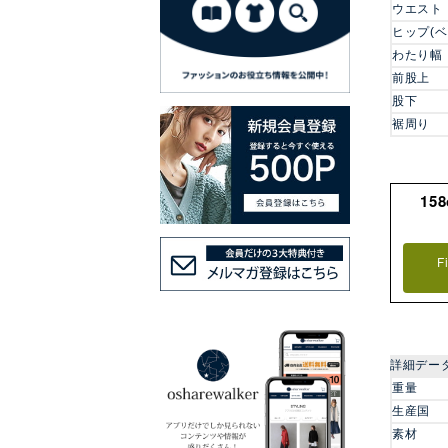
ウエスト
ヒップ(
わたり幅
前股上
股下
裾周り
15
F
詳細デー
重量
生産国
素材