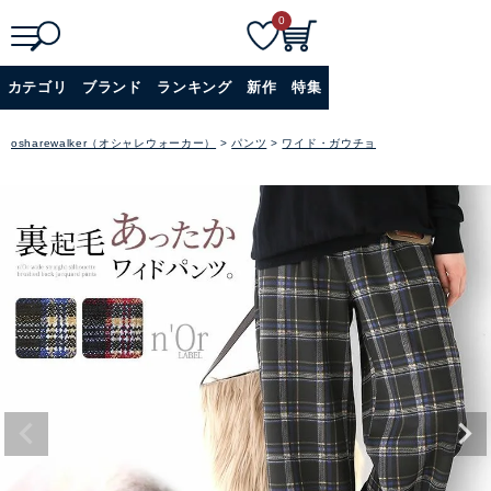
0
検索
詳細検索+
カテゴリ
ブランド
ランキング
新作
特集
osharewalker（オシャレウォーカー）
パンツ
ワイド・ガウチョ