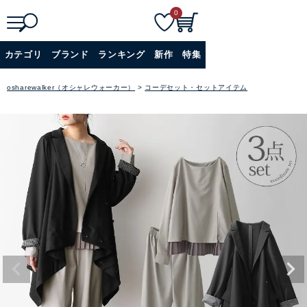
0
検
詳細検索
カテゴリ
ブランド
ランキング
新作
特集
索
+
osharewalker（オシャレウォーカー）
コーデセット・セットアイテム