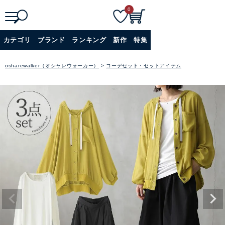
0
検索
詳細検索+
カテゴリ
ブランド
ランキング
新作
特集
osharewalker（オシャレウォーカー）
コーデセット・セットアイテム