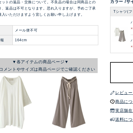
カラー
サ
セットの返品・交換について。不良品の場合は同商品との
り、返品は不可となります。恐れ入りますが、予めご了承
Tシャツ(フ
購入いただけますよう宜しくお願い申し上げます。
便
メール便不可
情報
164cm
▼各アイテムの商品ページ▼
コメントやサイズは商品ページでご確認ください
レビュー
商品につ
実店舗在
送料につ