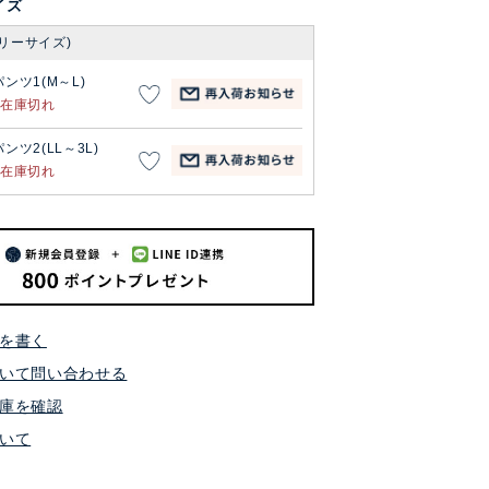
イズ
リーサイズ)
パンツ1(M～L)
在庫切れ
パンツ2(LL～3L)
在庫切れ
を書く
いて問い合わせる
庫を確認
いて