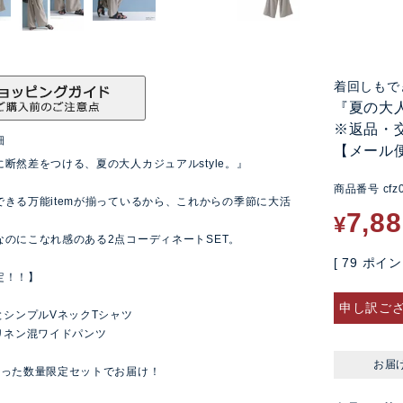
着回しもでき
『夏の大
※返品・
細
【メール
断然差をつける、夏の大人カジュアルstyle。』
商品番号
cfz
できる万能itemが揃っているから、これからの季節に大活
7,8
¥
なのにこなれ感のある2点コーディネートSET。
[
79
ポイン
定！！】
申し訳ご
とシンプルVネックTシャツ
いリネン混ワイドパンツ
お届
入った数量限定セットでお届け！