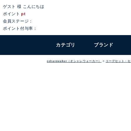
ゲスト 様 こんにちは
ポイント
pt
会員ステージ：
ポイント付与率：
カテゴリ
ブランド
osharewalker（オシャレウォーカー）
コーデセット・セ