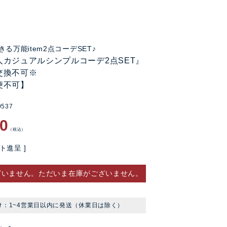
る万能item2点コーデSET♪
人カジュアルシンプルコーデ2点SET』
交換不可※
便不可】
0537
80
税込
ト進呈 ]
ざいません。ただいま在庫がございません。
け：1~4営業日以内に発送（休業日は除く）