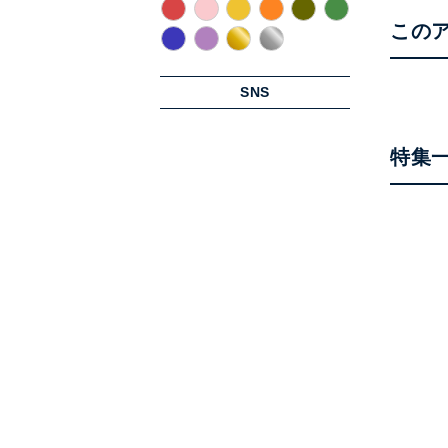
この
SNS
特集