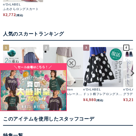
n'OrLABEL
ふわさらロングスカート
¥
2,772
(税込)
人気のスカートランキング
1
2
3
4
n'OrLABEL
somari imagination
n'OrLABEL
n'OrLA
配色ボリュームチュールス
ウェーブチュールレースス
ドット柄フレアロングスカ
グラデ
カート
カート
ート
カート
¥
2,990
¥
5,980
¥
4,980
¥
3,21
(税込)
(税込)
(税込)
このアイテムを使用したスタッフコーデ
特集一覧