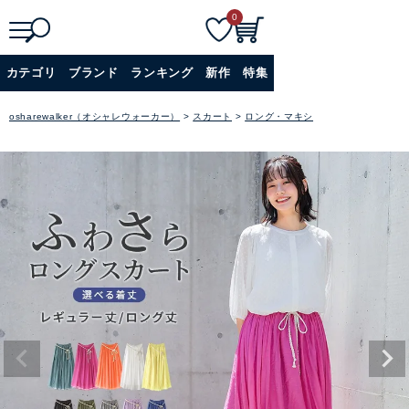
0
検
詳細検索
カテゴリ
ブランド
ランキング
新作
特集
索
+
osharewalker（オシャレウォーカー）
スカート
ロング・マキシ