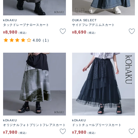
kOhAKU
OUKA SELECT
タックドレープナロースカート
サイドフレアデニムスカート
8,980
8,690
¥
¥
税込
税込
4.00
（1）
kOhAKU
kOhAKU
オリジナルフォトプリントフレアスカート
ドットチュールプリーツスカート
7,980
7,980
¥
¥
税込
税込