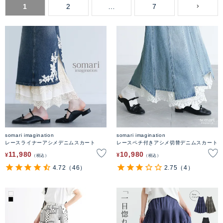
1
2
…
7
somari imagination
somari imagination
レースライナーアシメデニムスカート
レースペチ付きアシメ切替デニムスカート
11,980
10,980
¥
¥
税込
税込
4.72
（46）
2.75
（4）