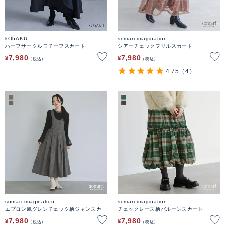
kOhAKU
somari imagination
ハーフサークルモチーフスカート
シアーチェックフリルスカート
7,980
7,980
¥
¥
税込
税込
4.75
（4）
somari imagination
somari imagination
エプロン風グレンチェック柄ジャンスカ
チェックレース柄バルーンスカート
7,980
7,980
¥
¥
税込
税込