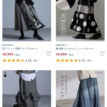
kOhAKU
kOhAKU
箔プリント切替フレアスカート
柄切替ジャカードニットスカート
8,980
8,980
¥
¥
税込
税込
4.33
（6）
4.75
（4）