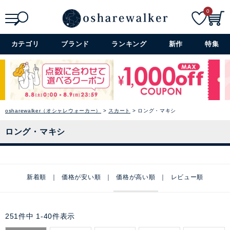
0
検索
詳細検索+
カテゴリ
ブランド
ランキング
新作
特集
osharewalker（オシャレウォーカー）
スカート
ロング・マキシ
ロング・マキシ
新着順
価格が安い順
価格が高い順
レビュー順
251
件中
1
-
40
件表示