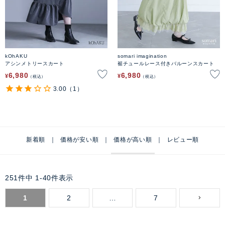
kOhAKU
somari imagination
アシンメトリースカート
裾チュールレース付きバルーンスカート
6,980
6,980
¥
¥
税込
税込
3.00
（1）
新着順
価格が安い順
価格が高い順
レビュー順
251
件中
1
-
40
件表示
1
2
…
7