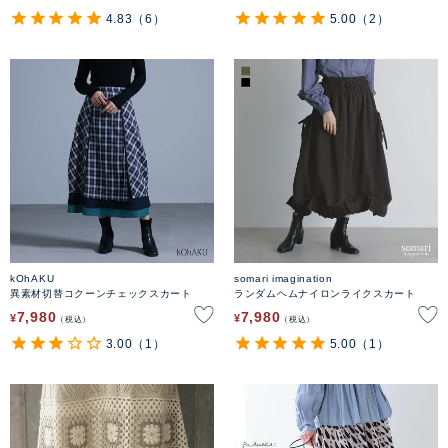
4.83
（6）
5.00
（2）
kOhAKU
somari imagination
異素材切替コクーンチェックスカート
ランダムヘムナイロンライクスカート
7,980
7,980
¥
¥
税込
税込
3.00
（1）
5.00
（1）