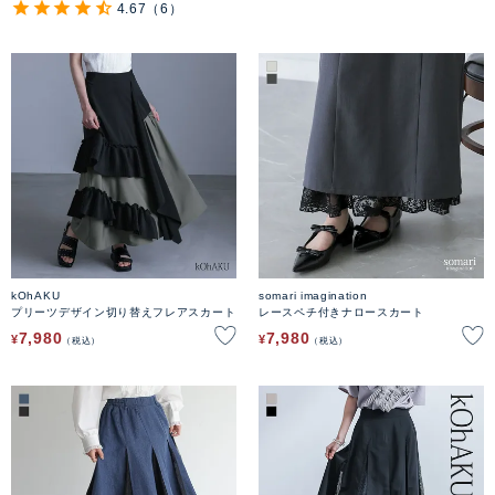
4.67
（6）
kOhAKU
somari imagination
プリーツデザイン切り替えフレアスカート
レースペチ付きナロースカート
7,980
7,980
¥
¥
税込
税込