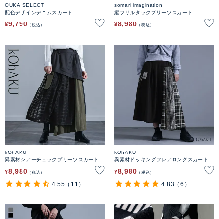
OUKA SELECT
somari imagination
配色デザインデニムスカート
縦フリルタックプリーツスカート
9,790
8,980
¥
¥
税込
税込
kOhAKU
kOhAKU
異素材シアーチェックプリーツスカート
異素材ドッキングフレアロングスカート
8,980
8,980
¥
¥
税込
税込
4.55
（11）
4.83
（6）