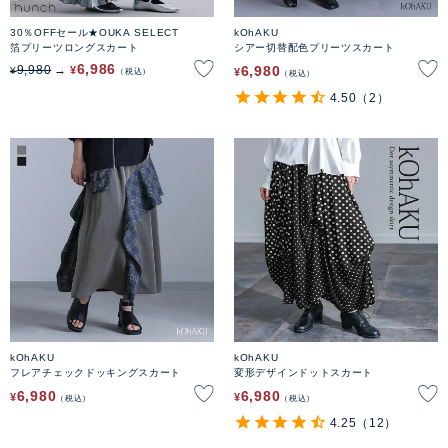
30％OFFセール★OUKA SELECT
kOhAKU
箔プリーツロングスカート
シアー切替配色プリーツスカート
6,986
6,980
9,980
¥
¥
¥
税込
税込
4.50
（2）
kOhAKU
kOhAKU
フレアチェックドッキングスカート
変形デザインドットスカート
6,980
6,980
¥
¥
税込
税込
4.25
（12）