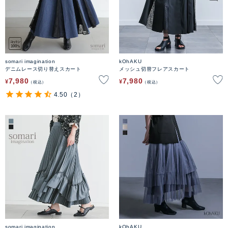
somari imagination
kOhAKU
デニムレース切り替えスカート
メッシュ切替フレアスカート
7,980
7,980
¥
¥
税込
税込
4.50
（2）
somari imagination
kOhAKU