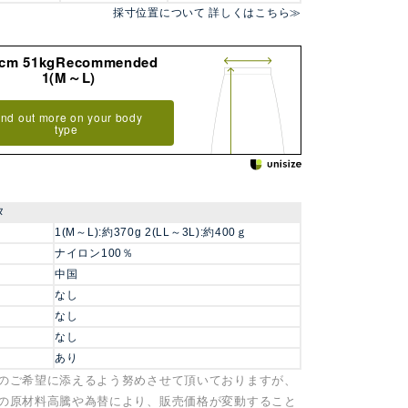
採寸位置について 詳しくはこちら≫
8cm 51kgRecommended
1(M～L)
ind out more on your body
type
タ
1(M～L):約370g 2(LL～3L):約400ｇ
ナイロン100％
中国
なし
なし
なし
あり
のご希望に添えるよう努めさせて頂いておりますが、
の原材料高騰や為替により、販売価格が変動すること