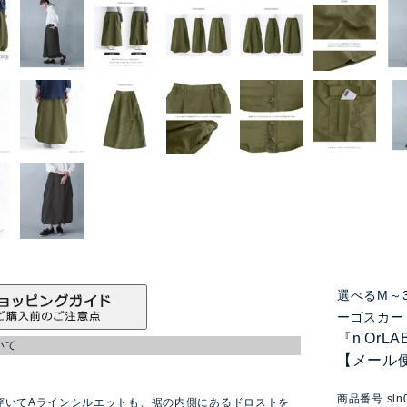
選べるM～
ーゴスカー
『n'Or
いて
【メール
ン
商品番号
sln
穿いてAラインシルエットも、裾の内側にあるドロストを