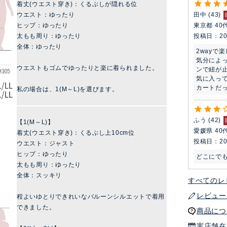
着丈(ウエスト穿き)：くるぶしが隠れる位
ウエスト：ゆったり
田中
43
ヒップ：ゆったり
東京都
40
太もも周り：ゆったり
投稿日
20
全体：ゆったり
2wayで
気分によ
ウエストもゴムでゆったりと楽に着られました。
ンで紐が止
気に入っ
カートだ
私の場合は、1(M～L)を選びます。
ふう
42
【1(M～L)】
愛媛県
40
着丈(ウエスト穿き)：くるぶし上10cm位
投稿日
20
ウエスト：ジャスト
ヒップ：ゆったり
どこにで
太もも周り：ゆったり
全体：スッキリ
すべてのレ
レビュー
程よいゆとりできれいなバルーンシルエットで着用
できました。
商品につ
実店舗在