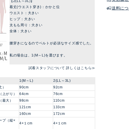
【2(LL～3L)】
着丈(ウエスト穿き)：かかと位
送料につ
ウエスト：大きい
ヒップ：大きい
太もも周り：大きい
全体：大きい
腰穿きになるのでベルトが必須なサイズ感でした。
私の場合は、1(M～L)を選びます。
試着スタッフについて 詳しくはこちら≫
1(M～L)
2(LL～3L)
丈）
90cm
92cm
（上がり）
64cm
76cm
（最大）
98cm
110cm
121cm
133cm
160cm
172cm
ープ（縦×
4×１cm
4×１cm