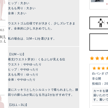
ヒップ：大きい
太もも周り：大きい
全体：大きい
ウエストゴム仕様ですが大きく、少しズレてきま
す。全体的に少し大きめでした。
私の場合は、1(M～L)を選びます。
【1(M～L)】
着丈(ウエスト穿き)：くるぶしが見える位
ウエスト：ややゆったり
ヒップ：ややゆったり
白パンダ
太もも周り：ゆったり
非公開
全体：ややゆったり
投稿日
20
楽にスッキリとしたシルエットで着られました。腰
カーキを
回りの膨らみが気になる方は2がおすすめです。
届いたの
す。履い
【2(LL～3L)】