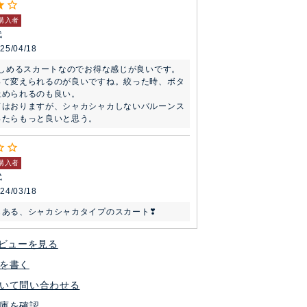
購入者
代
25/04/18
楽しめるスカートなのでお得な感じが良いです。

って変えられるのが良いですね。絞った時、ボタ
められるのも良い。

てはおりますが、シャカシャカしないバルーンス
ったらもっと良いと思う。
購入者
代
24/03/18
もある、シャカシャカタイプのスカート❣
ビューを見る
を書く
いて問い合わせる
庫を確認