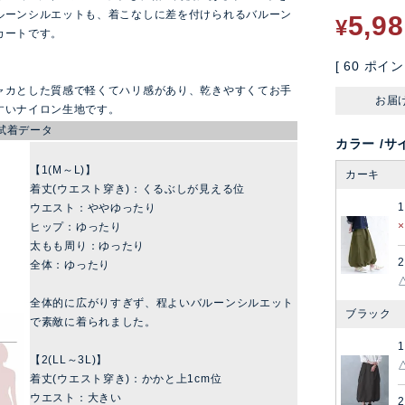
ルーンシルエットも、着こなしに差を付けられるバルーン
5,9
¥
カートです。
[
60
ポイン
ャカとした質感で軽くてハリ感があり、乾きやすくてお手
お届
すいナイロン生地です。
試着データ
カラー
サ
【1(M～L)】
カーキ
着丈(ウエスト穿き)：くるぶしが見える位
ウエスト：ややゆったり
ヒップ：ゆったり
太もも周り：ゆったり
2
全体：ゆったり
全体的に広がりすぎず、程よいバルーンシルエット
ブラック
で素敵に着られました。
【2(LL～3L)】
着丈(ウエスト穿き)：かかと上1cm位
ウエスト：大きい
2