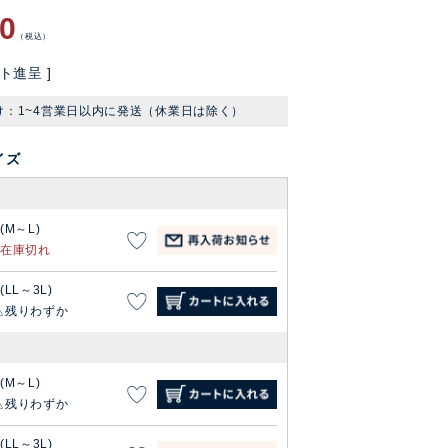
80
税込
ト進呈 ]
け：1~4営業日以内に発送（休業日は除く）
イズ
1(M～L)
在庫切れ
(LL～3L)
残りわずか
1(M～L)
残りわずか
(LL～3L)