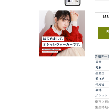
15
F
詳細デー
重量
素材
生産国
透け感
伸縮性
裏地
ポケット
※再入荷
生産時期