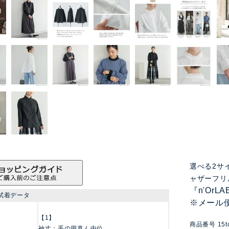
選べる2サ
ャザーフリ
『n'Or
試着データ
※メール
【1】
商品番号
15t
袖丈：手の甲真ん中位