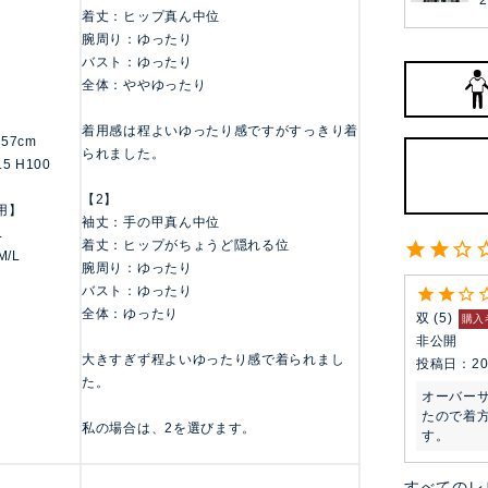
2
着丈：ヒップ真ん中位
腕周り：ゆったり
バスト：ゆったり
全体：ややゆったり
着用感は程よいゆったり感ですがすっきり着
/157cm
られました。
.5 H100
【2】
用】
袖丈：手の甲真ん中位
L
着丈：ヒップがちょうど隠れる位
M/L
腕周り：ゆったり
バスト：ゆったり
全体：ゆったり
双
5
購入
非公開
大きすぎず程よいゆったり感で着られまし
投稿日
20
た。
オーバー
たので着
私の場合は、2を選びます。
す。
すべてのレ