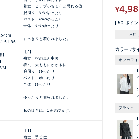
4,9
着丈：ヒップがちょうど隠れる位
¥
腕周り：ややゆったり
バスト：ややゆったり
[
50
ポイン
全体：ややゆったり
お届
/154cm
すっきりと着られました。
61.5 H86
カラー
サ
【2】
用】
袖丈：指の真ん中位
オフホワイ
M
着丈：太ももにかかる位
S/M
1
腕周り：ゆったり
バスト：ゆったり
全体：ゆったり
2
ゆったりと着られました。
ブラック
私の場合は、1を選びます。
1
【1】
袖丈：手首位