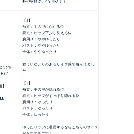
私の場合は、2を選びます。
【1】
袖丈：手の甲にかかる位
着丈：ヒップ下少し見える位
腕周り：ややゆったり
バスト：ややゆったり
全体：ややゆったり
程よいゆとりのあるサイズ感で着られまし
62.5cm
た！
 H87
【2】
用】
袖丈：手の甲が隠れる位
着丈：ヒップがすっぽり隠れる位
 M/L
腕周り：ゆったり
バスト：ゆったり
全体：ゆったり
ゆったりラフに着用するならこちらのサイズ
がおすすめです！