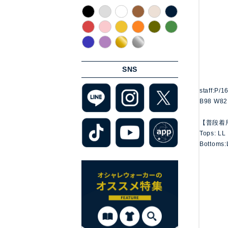
SNS
staff:P/
B98 W82
【普段着
Tops: LL
Bottoms: