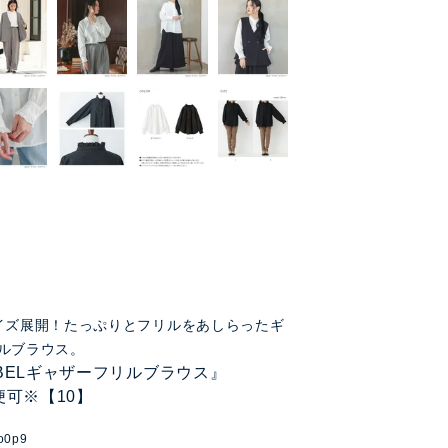
イズ展開！たっぷりとフリルをあしらったギ
ルブラウス。
LABELギャザーフリルブラウス』
便可※【10】
o0p9