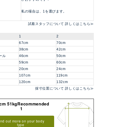
私の場合は、1を選びます。
試着スタッフについて 詳しくはこちら≫
1
2
67cm
70cm
38cm
42cm
ール
46cm
50cm
59cm
60cm
20cm
24cm
107cm
119cm
120cm
132cm
採寸位置について 詳しくはこちら≫
8cm 51kgRecommended
1
ind out more on your body
type