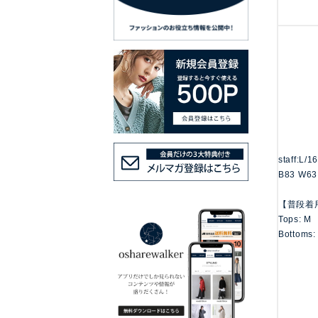
staff:L/1
B83 W63
【普段着
Tops: M
Bottoms: