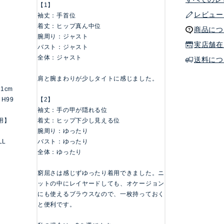
【1】
レビュー
袖丈：手首位
着丈：ヒップ真ん中位
商品につ
腕周り：ジャスト
実店舗在
バスト：ジャスト
全体：ジャスト
送料につ
肩と腕まわりが少しタイトに感じました。
161cm
 H99
【2】
袖丈：手の甲が隠れる位
用】
着丈：ヒップ下少し見える位
腕周り：ゆったり
LL
バスト：ゆったり
全体：ゆったり
窮屈さは感じずゆったり着用できました。ニ
ットの中にレイヤードしても、オケージョン
にも使えるブラウスなので、一枚持っておく
と便利です。