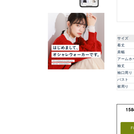
サイズ
着丈
肩幅
アームホ
袖丈
袖口周り
バスト
裾周り
15
F