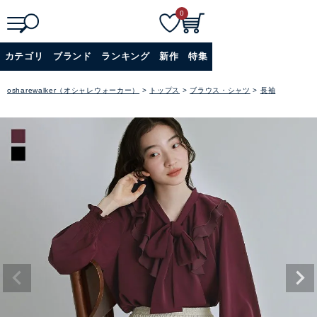
0
検
詳細検索
カテゴリ
ブランド
ランキング
新作
特集
索
+
osharewalker（オシャレウォーカー）
トップス
ブラウス・シャツ
長袖