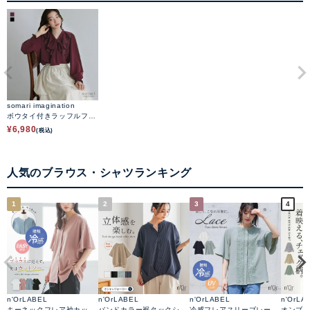
somari imagination
ボウタイ付きラッフルフリ
ルブラウス
¥
6,980
(税込)
人気のブラウス・シャツランキング
1
2
3
4
n'OrLABEL
n'OrLABEL
n'OrLABEL
n'OrLA
キーネックフレア袖カット
バンドカラー裾タックシャ
冷感フレアスリーブレース
オンブ