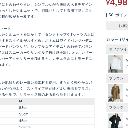
4,9
¥
ドにも合わせやすい、シンプルながら表情のあるデザイン
るっとしたシルエットで、羽織りとしても着用可能。スタ
[
50
ポイン
の幅が広がる一枚です。
お届
ィネート
したシルエットを活かして、タンクトップやTシャツの上に
カラー
サ
用するスタイルがおすすめ。ボトムはワイドパンツやデニ
パードパンツなど、シンプルなアイテムと合わせてバラン
オフホワイ
足元はスニーカーやサンダルで抜け感を出しつつ、レザー
ルバーアクセサリーを加えると、ナチュラルにもモードに
れます。
ブラウン
した肌触りのレーヨン混素材を使用。柔らかく軽やかなガ
合いが心地よく、ストライプ柄がほどよい表情をプラス。
ある生地で、リラックス感のある着心地を叶えます。
M
ブラック
83cm
55cm
45cm
168cm