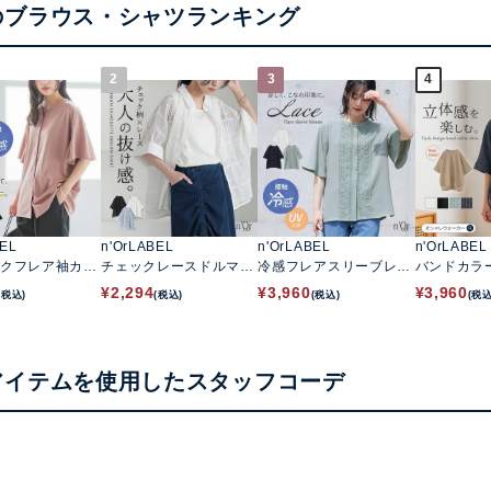
のブラウス・シャツランキング
2
3
4
BEL
n'OrLABEL
n'OrLABEL
n'OrLABEL
クフレア袖カッ
チェックレースドルマン
冷感フレアスリーブレー
バンドカラ
ャツ
シャツ
スブラウス
ャツ
¥
2,294
¥
3,960
¥
3,960
(税込)
(税込)
(税込)
(税込
アイテムを使用したスタッフコーデ