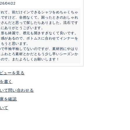
26/04/22
着れて、前だけインできるシャツをめちゃくちゃ
んですけど、全然なくて。困ったときのおしゃれ
ーさんだと思って探したらありました。流石です
にありがとうございます。

り形も綺麗で、襟元も開きすぎなくて良いです。
け感があるので、ボトムスに合わせてインナーを
もうと思います。

ので半袖半袖してないのですが、素材的にやはり
。ふわとろ素材とかだともう少し早いシーズンか
るので、またよろしくお願いします！
ビューを見る
を書く
いて問い合わせる
庫を確認
いて