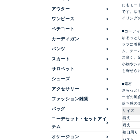
にもモー
アウター
です。ゆ
イリング
ワンピース
ペチコート
■コーデ
ゆるっと
カーディガン
ラフに着
パンツ
ム、テー
ス良く。
スカート
小物やシ
サロペット
も寄せら
シューズ
■素材
アクセサリー
さらっと
ーゼの風
ファッション雑貨
落ち感の
バッグ
サイズ
着丈
コーデセット・セットアイ
裄丈
テム
袖口周り
オケージョン
バスト