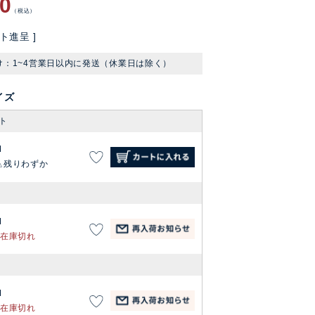
80
税込
ト進呈 ]
け：1~4営業日以内に発送（休業日は除く）
イズ
ト
M
残りわずか
M
在庫切れ
M
在庫切れ