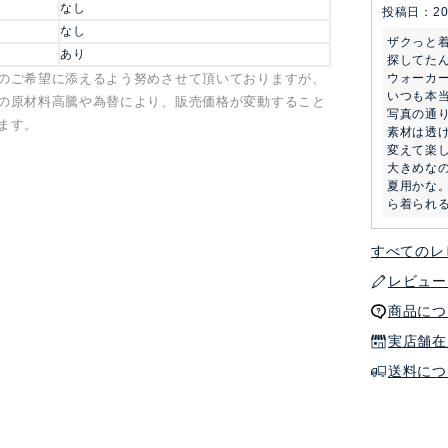
なし
投稿日
20
なし
ザクっと
あり
探してた
のご希望に添えるよう努めさせて頂いておりますが、
ウォーカ
いつも本当
の原材料高騰や為替により、販売価格が変動すること
写真の通
ます。
素材は透
変えて楽し
大きめな
夏用かな
ら着られ
すべてのレ
レビュー
商品につ
実店舗在
送料につ