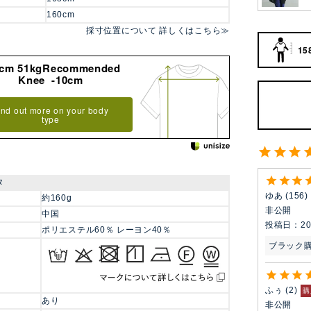
160cm
採寸位置について 詳しくはこちら≫
15
8cm 51kgRecommended
Knee -10cm
ind out more on your body
type
タ
ゆあ
156
約160g
非公開
中国
投稿日
20
ポリエステル60％ レーヨン40％
ブラック
ふぅ
2
購
あり
非公開