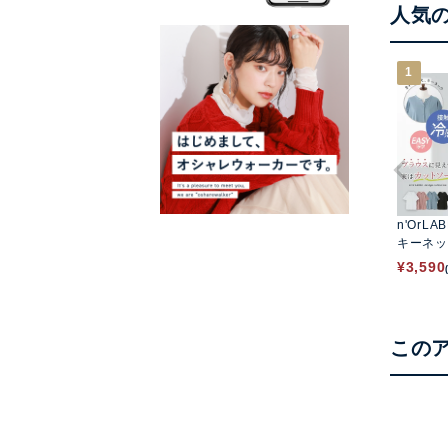
人気
1
n'OrLA
キーネッ
トソーシ
¥
3,590
この