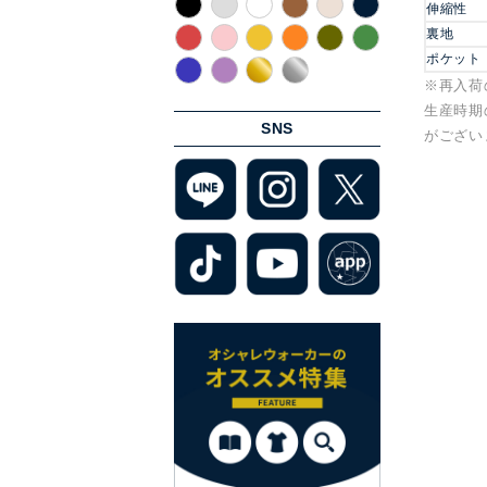
伸縮性
裏地
ポケット
※再入荷
生産時期
SNS
がござい