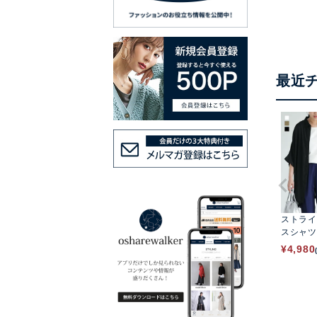
最近
ストライ
スシャツ
¥
4,980