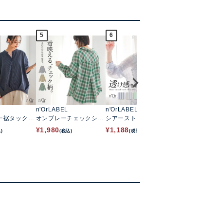
5
6
7
n'OrLABEL
n'OrLABEL
n'OrLABEL
ー裾タックシ
オンブレーチェックシャ
シアーストライプバンド
バンドカラー
ツ
カラーシャツ
ス
¥
1,980
¥
1,188
¥
3,960
)
(税込)
(税込)
(税込)