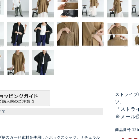
ストライプ
ツ。
『ストラ
いて
※メール
商品番号
12t
ン
プ柄のガーゼ素材を使用したボックスシャツ。ナチュラル