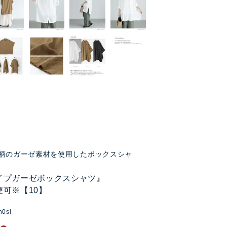
柄のガーゼ素材を使用したボックスシャ
イプガーゼボックスシャツ』
便可※【10】
n0sl