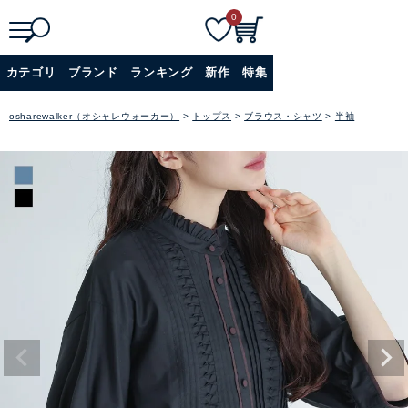
0
検
詳細検索
カテゴリ
ブランド
ランキング
新作
特集
索
+
osharewalker（オシャレウォーカー）
トップス
ブラウス・シャツ
半袖