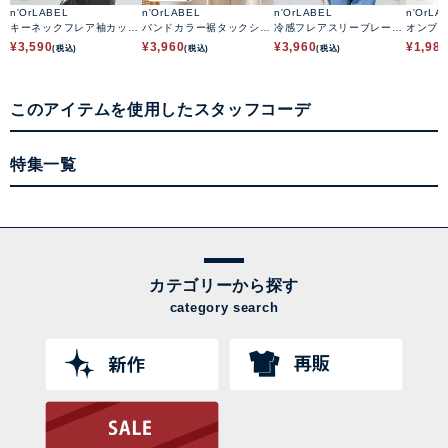
n'OrLABEL
n'OrLABEL
n'OrLABEL
n'OrLA
キーネックフレア袖カット
バンドカラー裾タックシャ
冷感フレアスリーブレース
オンブ
ソーシャツ
ツ
ブラウス
¥
3,590
¥
3,960
¥
3,960
¥
1,98
(税込)
(税込)
(税込)
このアイテムを使用したスタッフコーデ
特集一覧
カテゴリーから探す
category search