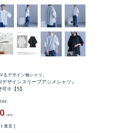
マるデザイン袖シャツ。
KUデザインスリーブアシメシャツ』
便可※【5】
0598
80
税込
ト進呈 ]