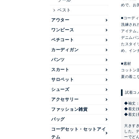
ソール
めで、お
ベスト
■コーデ
アウター
洗練され
ワンピース
アイテム
デニムパ
ペチコート
たスタイ
カーディガン
め、イン
パンツ
■素材
スカート
コットン
夏の着こ
サロペット
シューズ
アクセサリー
◆袖丈
ファッション雑貨
◆着丈(
◆着丈(
バッグ
大きす
コーデセット・セットアイ
した。
テム
ーでど