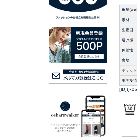
重量(wei
素材
生産国
透け感
伸縮性
裏地
ポケッ
モデル
[ID]t