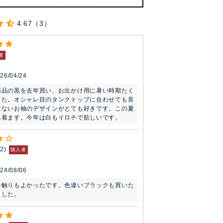
4.67
3
者
26/04/24
商品の黒を去年買い、お出かけ用に暑い時期たく
した。オシャレ目のタンクトップに合わせても良
はないお袖のデザインがとても好きです。この夏
ん着ます。今年は白もイロチで欲しいです。
2
購入者
24/08/06
手触りもよかったです。色違いブラックも買いた
ました。