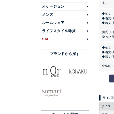
す。
オケージョン
◆袖丈：
メンズ
◆着丈(
ルームウェア
◆着丈(
ライフスタイル雑貨
腕周り
ゆった
SALE
◆袖丈
◆着丈(
ブランドから探す
◆着丈(
全体的
サイズ