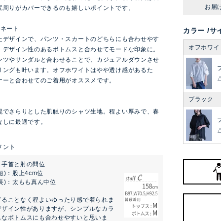
お届
尻周りがカバーできるのも嬉しいポイントです。
ィネート
カラー
サ
たデザインで、パンツ・スカートのどちらにも合わせやす
オフホワイ
。デザイン性のあるボトムスと合わせてモードな印象に。
ンツやサンダルと合わせることで、カジュアルダウンさせ
リングも叶います。オフホワイトはやや透け感があるた
ナーと合わせてのご着用がオススメです。
ブラック
混でさらりとした肌触りのシャツ生地。程よい厚みで、春
なしに最適です。
：手首と肘の間位
短)：股上4cm位
長)：太もも真ん中位
ぎることなく程よいゆったり感で着られま
デザイン性がありますが、シンプルなカラ
んなボトムスにも合わせやすいと思いま