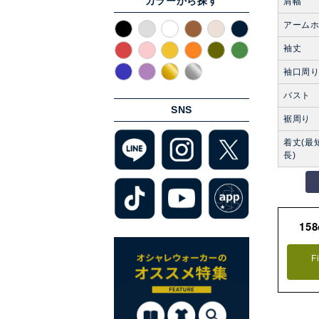
カラーから探す
肩幅
アーム
袖丈
袖口周
バスト
SNS
裾周り
着丈(最
長)
15
F