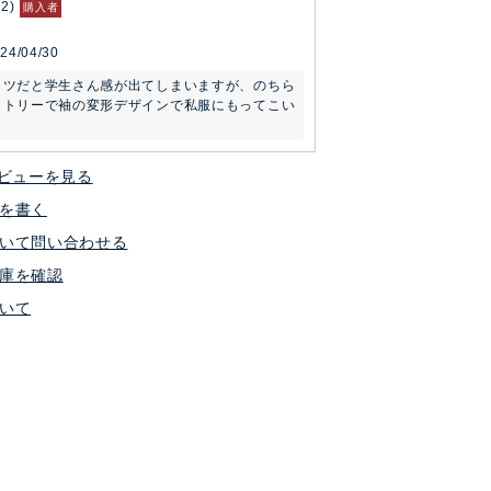
22
購入者
24/04/30
ャツだと学生さん感が出てしまいますが、のちら
メトリーで袖の変形デザインで私服にもってこい
ビューを見る
を書く
いて問い合わせる
庫を確認
いて