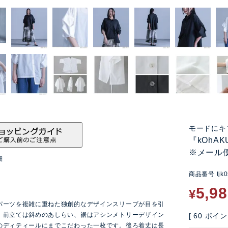
モードにキ
『kOhA
※メール
細
商品番号
tjk
5,9
¥
ン
パーツを複雑に重ねた独創的なデザインスリーブが目を引
。前立ては斜めのあしらい、裾はアシンメトリーデザイン
[
60
ポイン
のディティールにまでこだわった一枚です。後ろ着丈は長