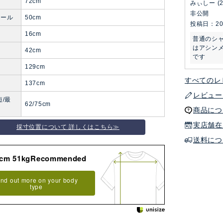
72cm
みぃしー
非公開
ホール
50cm
投稿日
20
16cm
普通のシ
はアシン
り
42cm
です
129cm
すべてのレ
137cm
レビュー
短/最
62/75cm
商品につ
実店舗在
採寸位置について 詳しくはこちら≫
送料につ
8cm 51kgRecommended
ind out more on your body
type