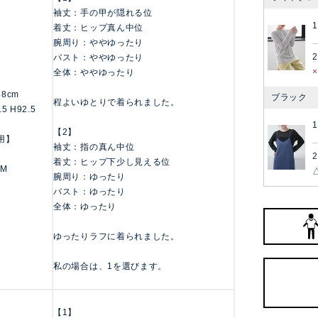
袖丈：手の甲が隠れる位
1
着丈：ヒップ真ん中位
腕周り：ややゆったり
2
バスト：ややゆったり
全体：ややゆったり
158cm
ブラック
程よいゆとりで着られました。
.5 H92.5
1
【2】
用】
袖丈：指の真ん中位
2
着丈：ヒップ下少し見える位
 M
腕周り：ゆったり
バスト：ゆったり
全体：ゆったり
ゆったりラフに着られました。
私の場合は、1を選びます。
【1】