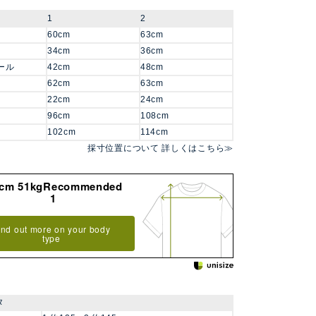
1
2
60cm
63cm
34cm
36cm
ール
42cm
48cm
62cm
63cm
22cm
24cm
96cm
108cm
102cm
114cm
採寸位置について 詳しくはこちら≫
8cm 51kgRecommended
1
ind out more on your body
type
タ