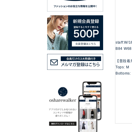
staff:W/
B84 W68
【普段着
Tops: M
Bottoms: