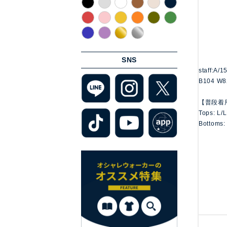
SNS
staff:A/
B104 W8
【普段着
Tops: L/
Bottoms: