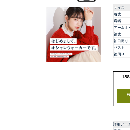
サイズ
着丈
肩幅
アームホ
袖丈
袖口周り
バスト
裾周り
15
F
詳細デー