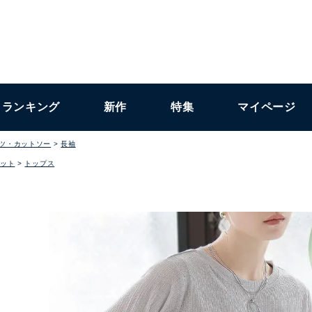
ランキング
新作
特集
マイページ
ャツ・カットソー
長袖
ット
トップス