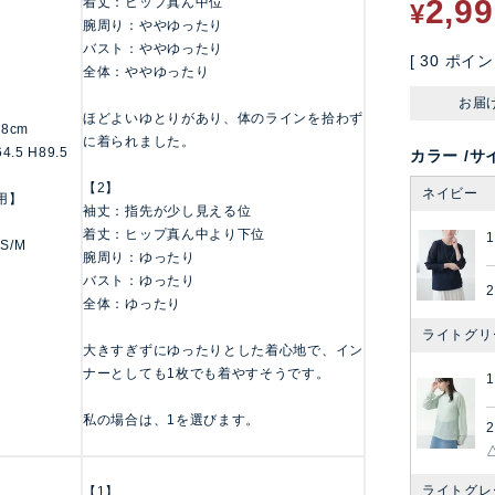
2,9
着丈：ヒップ真ん中位
¥
腕周り：ややゆったり
バスト：ややゆったり
[
30
ポイン
全体：ややゆったり
お届
ほどよいゆとりがあり、体のラインを拾わず
158cm
に着られました。
4.5 H89.5
カラー
サ
【2】
ネイビー
用】
袖丈：指先が少し見える位
着丈：ヒップ真ん中より下位
1
 S/M
腕周り：ゆったり
バスト：ゆったり
2
全体：ゆったり
ライトグリ
大きすぎずにゆったりとした着心地で、イン
ナーとしても1枚でも着やすそうです。
1
私の場合は、1を選びます。
2
ライトグレ
【1】