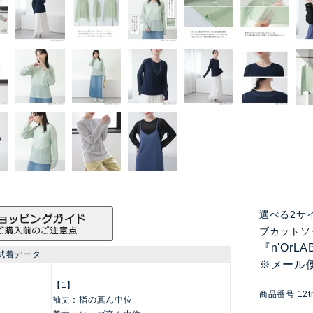
選べる2サ
ブカットソ
『n'Or
試着データ
※メール
【1】
商品番号
12
袖丈：指の真ん中位