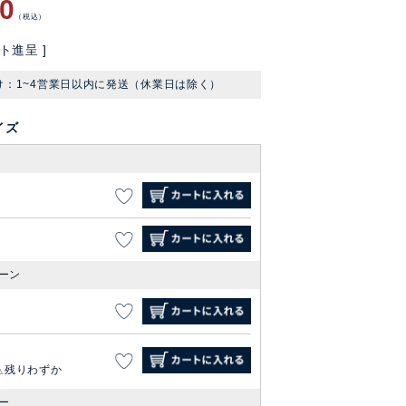
90
税込
ト進呈 ]
け：1~4営業日以内に発送（休業日は除く）
イズ
ーン
残りわずか
ー