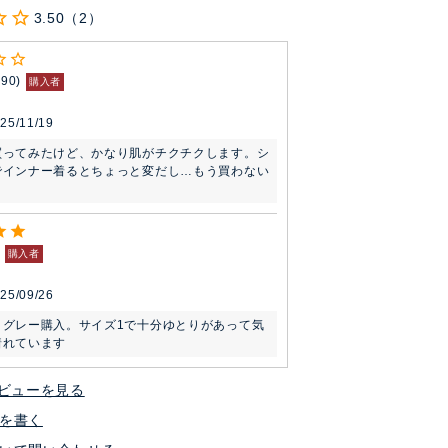
3.50
2
190
購入者
25/11/19
買ってみたけど、かなり肌がチクチクします。シ
でインナー着るとちょっと変だし…もう買わない
購入者
25/09/26
とグレー購入。サイズ1で十分ゆとりがあって気
着れています
ビューを見る
を書く