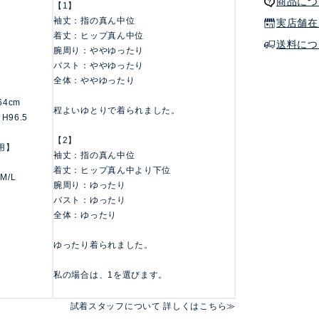
商品につ
【1】
袖丈：指の真ん中位
実店舗在
着丈：ヒップ真ん中位
送料につ
腕周り：ややゆったり
バスト：ややゆったり
全体：ややゆったり
164cm
程よいゆとりで着られました。
 H96.5
【2】
用】
袖丈：指の真ん中位
着丈：ヒップ真ん中より下位
 M/L
腕周り：ゆったり
バスト：ゆったり
全体：ゆったり
ゆったり着られました。
私の場合は、1を選びます。
試着スタッフについて 詳しくはこちら≫