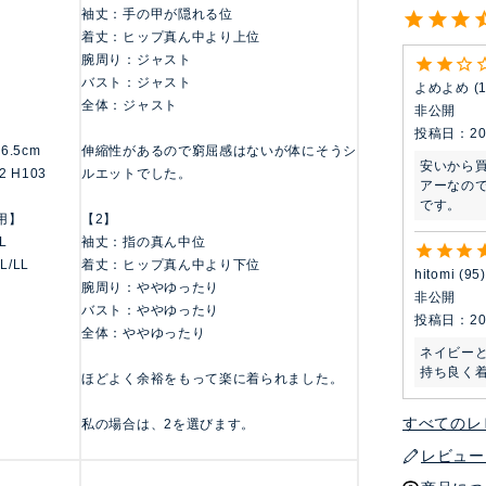
袖丈：手の甲が隠れる位
着丈：ヒップ真ん中より上位
腕周り：ジャスト
バスト：ジャスト
よめよめ
全体：ジャスト
非公開
投稿日
20
156.5cm
伸縮性があるので窮屈感はないが体にそうシ
安いから
2 H103
ルエットでした。
アーなの
です。
用】
【2】
LL
袖丈：指の真ん中位
 L/LL
着丈：ヒップ真ん中より下位
hitomi
95
腕周り：ややゆったり
非公開
バスト：ややゆったり
投稿日
20
全体：ややゆったり
ネイビー
持ち良く
ほどよく余裕をもって楽に着られました。
すべてのレ
私の場合は、2を選びます。
レビュー