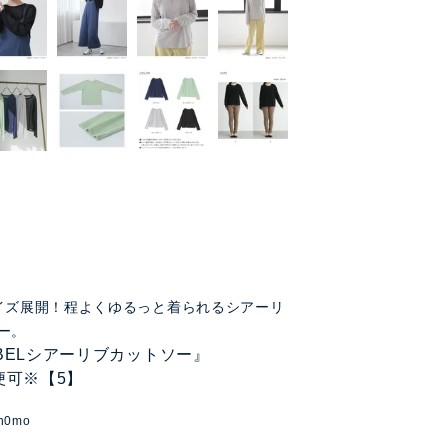
イズ展開！程よくゆるっと着られるシアーリ
ー。
LABELシアーリブカットソー』
便可※【5】
tn0mo