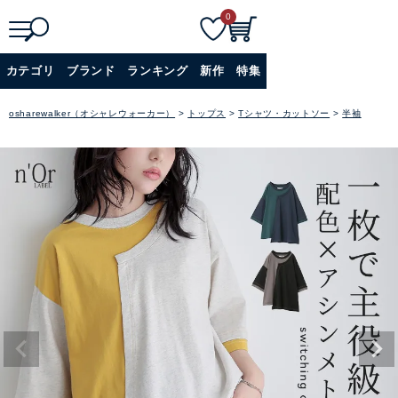
0
検
詳細検索
カテゴリ
ブランド
ランキング
新作
特集
索
+
osharewalker（オシャレウォーカー）
トップス
Tシャツ・カットソー
半袖