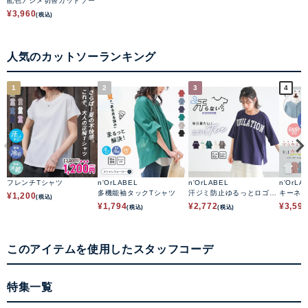
配色アシメ切替カットソー
¥
3,960
(税込)
人気のカットソーランキング
1
2
3
4
フレンチTシャツ
n'OrLABEL
n'OrLABEL
n'OrLA
多機能袖タックTシャツ
汗ジミ防止ゆるっとロゴT
キーネ
¥
1,200
(税込)
シャツ
ソーシ
¥
1,794
¥
2,772
¥
3,59
(税込)
(税込)
このアイテムを使用したスタッフコーデ
特集一覧