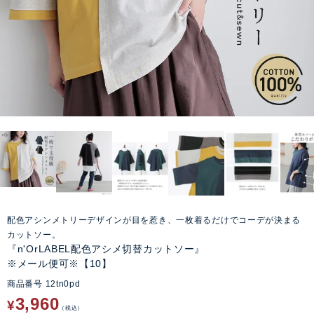
配色アシンメトリーデザインが目を惹き、一枚着るだけでコーデが決まる
カットソー。
『n'OrLABEL配色アシメ切替カットソー』
※メール便可※【10】
商品番号
12tn0pd
3,960
¥
税込