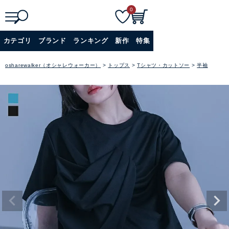
0
検
詳細検索
カテゴリ
ブランド
ランキング
新作
特集
索
+
osharewalker（オシャレウォーカー）
トップス
Tシャツ・カットソー
半袖