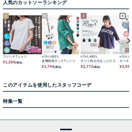
人気のカットソーランキング
1
2
3
4
フレンチTシャツ
n'OrLABEL
n'OrLABEL
n'OrLA
多機能袖タックTシャツ
汗ジミ防止ゆるっとロゴT
キーネ
¥
1,200
(税込)
シャツ
ソーシ
¥
1,794
¥
2,772
¥
3,59
(税込)
(税込)
このアイテムを使用したスタッフコーデ
特集一覧