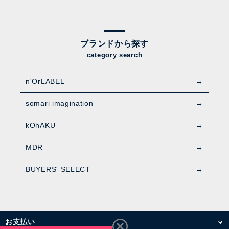
ブランドから探す
category search
n'OrLABEL
somari imagination
kOhAKU
MDR
BUYERS' SELECT
お支払い