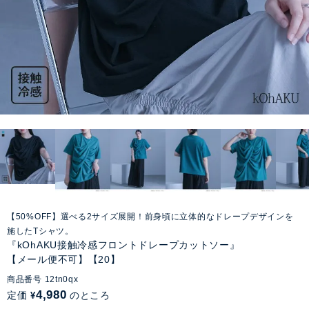
【50%OFF】選べる2サイズ展開！前身頃に立体的なドレープデザインを
施したTシャツ。
『kOhAKU接触冷感フロントドレープカットソー』
【メール便不可】【20】
商品番号
12tn0qx
4,980
定価
のところ
¥