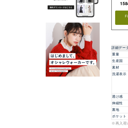
15
F
詳細デー
重量
生産国
素材
洗濯表示
透け感
伸縮性
裏地
ポケット
※再入荷