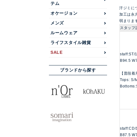
テム
汗ジミに
オケージョン
加工は永
弱まりま
メンズ
スタッフ
ルームウェア
ライフスタイル雑貨
SALE
staff:ST
B94.5 W
ブランドから探す
【普段着
Tops: S/
Bottoms:
staff:CD
B87.5 W