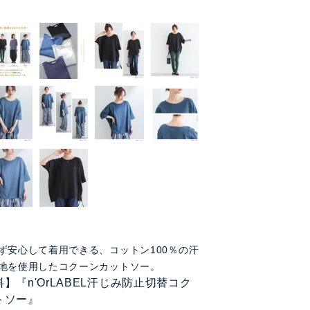
ず安心して着用できる、コットン100％の汗
地を使用したコクーンカットソー。
】『n'OrLABEL汗じみ防止切替コク
トソー』