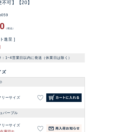
便不可】【20】
p059
90
税込
ト進呈 ]
け：1~4営業日以内に発送（休業日は除く）
イズ
ト
フリーサイズ
ュパープル
フリーサイズ
在庫切れ