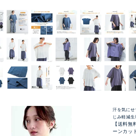
汗を気にせ
じみ軽減生
【送料無料
ーンカッ