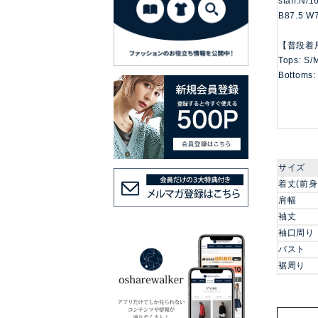
staff:N/
B87.5 W
【普段着
Tops: S/
Bottoms:
サイズ
着丈(前身
肩幅
袖丈
袖口周り
バスト
裾周り