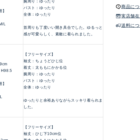
腕周り：ゆったり
商品につ
バスト：ゆったり
用】
全体：ゆったり
実店舗在
M/L
送料につ
首周りも丁度いい開き具合でした。ゆるっと
感が可愛らしく、素敵に着られました。
【フリーサイズ】
袖丈：ちょうどひじ位
59cm
着丈：太ももにかかる位
 H98.5
腕周り：ゆったり
バスト：ゆったり
用】
全体：ゆったり
 L
ゆったりと余裕ありながらスッキリ着られま
した。
【フリーサイズ】
袖丈：ひじ下10cm位