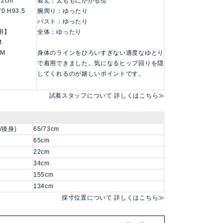
162cm
着丈：太ももにかかる位
70 H93.5
腕周り：ゆったり
バスト：ゆったり
用】
全体：ゆったり
M
 M
身体のラインをひろいすぎない適度なゆとり
で着用できました。気になるヒップ回りを隠
してくれるのが嬉しいポイントです。
試着スタッフについて 詳しくはこちら≫
/後身)
65/73cm
65cm
22cm
34cm
155cm
134cm
採寸位置について 詳しくはこちら≫