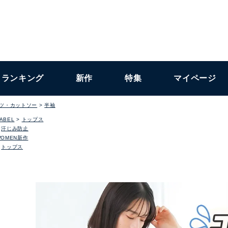
ランキング
新作
特集
マイページ
ャツ・カットソー
半袖
LABEL
トップス
汗じみ防止
WOMEN新作
トップス