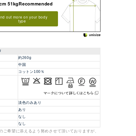
8cm 51kgRecommended
ind out more on your body
type
タ
約260g
中国
コットン100％
淡色のみあり
あり
なし
なし
のご希望に添えるよう努めさせて頂いておりますが、