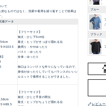
ついて
ブルー
久的なものではなく、洗濯や着用を繰り返すことで効果は
す。
試着データ
【フリーサイズ】
ブラック
袖丈：ひじ下5cm位
/154cm
着丈：ヒップがすっぽり隠れる位
79 H103.5
腕周り：ややゆったり
バスト：ゆったり
用】
全体：ゆったり
M
S
袖口はコンパクトな作りになっているので、
身頃がゆったりしていてもバランスのいいシ
ルエットで着用することができました。
【フリーサイズ】
袖丈：ひじと手首の間位
/158cm
着丈：ヒップがちょうど隠れる位
レビュー
70 H89.5