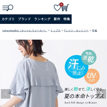
0
検
詳細検索
カテゴリ
ブランド
ランキング
新作
特集
索
+
osharewalker（オシャレウォーカー）
トップス
Tシャツ・カットソー
半袖