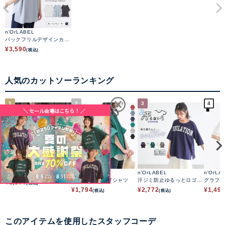
n'OrLABEL
バックフリルデザインカッ
トソー
¥
3,590
(税込)
人気のカットソーランキング
1
2
3
4
フレンチTシャツ
n'OrLABEL
n'OrLABEL
n'OrLA
多機能袖タックTシャツ
汗ジミ防止ゆるっとロゴT
グラフ
¥
1,200
(税込)
シャツ
ゴTシャ
¥
1,794
¥
2,772
¥
1,49
(税込)
(税込)
このアイテムを使用したスタッフコーデ