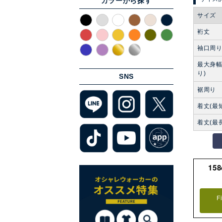
カラーから探す
サイズ
裄丈
袖口周
最大身幅
り)
SNS
裾周り
着丈(最
着丈(最
15
F