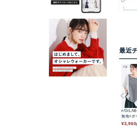
最近
n'OrLA
無地×ボ
メデザイ
¥
3,960