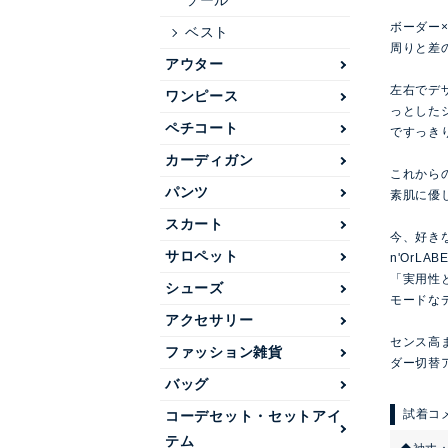
ソール
ボーダー
ベスト
周りと差
アウター
左右でデ
ワンピース
っとした
ペチコート
ですっき
カーディガン
これから
パンツ
素肌に優
スカート
今、好き
サロペット
n'OrLAB
「実用性
シューズ
モードな
アクセサリー
センス高ま
ファッション雑貨
ダー切替
バッグ
コーデセット・セットアイ
テム