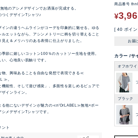
商品番号
thn
×無地のアシメデザインでお洒落が完成する。
3,9
¥
のつくデザインTシャツ♪
ザインの違うヘムラインがコーデを印象的に魅せる。ゆる
[
40
ポイン
シルエットながら、アシンメトリーに柄を切り替えること
り見え＆メリハリのある表情に仕上がりました。
お届
の季節に嬉しいコットン100％のカットソー生地を使用。
カラー
サ
しい、心地良い肌触りです。
オフホワイ
な物、興味あることを自由な発想で表現できる≪
EL ≫。
と機能性、そして遊び感覚」、多面性を楽しめるピュアで
デザインライン。
ブラック
る他にないデザインが魅力の≪n'OrLABEL≫無地×ボー
アシメデザインTシャツです。