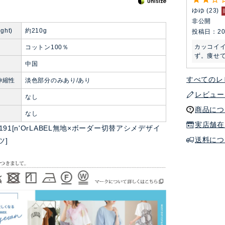
ゆゆ
23
非公開
ght)
約210g
投稿日
20
カッコイ
コットン100％
ず。痩せ
中国
すべてのレ
伸縮性
淡色部分のみあり/あり
レビュー
なし
商品につ
ト
なし
実店舗在
hn0191[n'OrLABEL無地×ボーダー切替アシメデザイ
送料につ
ツ]