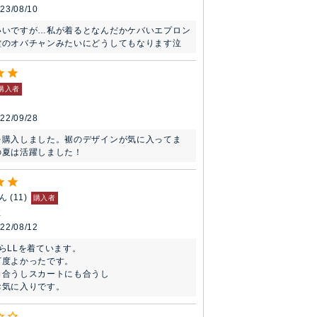
23/08/10
いいですが…私が着るとなんだかケバいエプロン
堂のオバチャンみたいにどうしてもなります泣
購入者
22/09/28
を購入しました。裾のデザインが気に入ってま
の夏は活躍しました！
ん
11
購入者
性
22/08/12
らLLを着ています。

度よかったです。

合うしスカートにも合うし

お気に入りです。