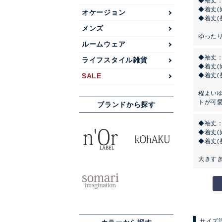
◆袖丈
◆着丈(
オケージョン
◆着丈(
メンズ
ゆった
ルームウェア
◆袖丈
ライフスタイル雑貨
◆着丈(
◆着丈(
SALE
程よい
トが可愛
ブランドから探す
◆袖丈：
◆着丈(
◆着丈(
大きす