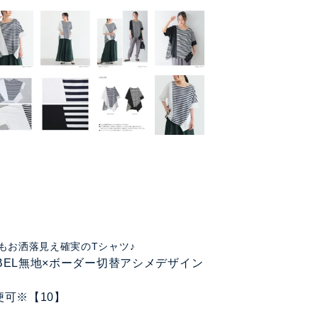
もお洒落見え確実のTシャツ♪
LABEL無地×ボーダー切替アシメデザイン
』
便可※【10】