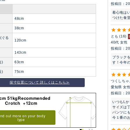
投稿日
20
着心地は
つけた食
48cm
り
38cm
とも
16
(ぐる
120cm
40代
女性
投稿日
20
143cm
ブラック
短)
63cm
す！今年
長)
75cm
つくしちゃ
採寸位置について 詳しくはこちら≫
愛知県
女
投稿日
20
8cm 51kgRecommended
いつもLか
Crotch +12cm
サイズは丁
パンツにも
ind out more on your body
今１番の
type