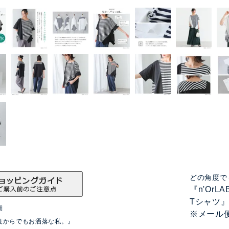
どの角度で
『n'Or
Tシャツ
細
※メール
度からでもお洒落な私。』