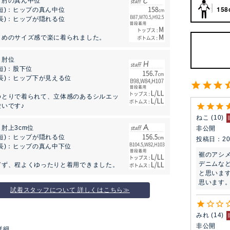
：肘の真ん中位
158
短)：ヒップの真ん中位
長)：ヒップが隠れる位
りめのサイズ感で楽に着られました。
：肘位
短)：股下位
長)：ヒップ下が見える位
ゆとりで着られて、立体感のあるシルエッ
いです♪
ねこ
10
肘上3cm位
非公開
短)：ヒップが隠れる位
投稿日
20
長)：ヒップの真ん中下位
裾のアシ
デニムな
ぎず、程よくゆったりと着用できました。
と思いま
思います
試着スタッフについて 詳しくはこちら≫
みれ
14
非公開