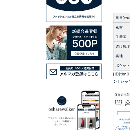
重量(wei
素材
生産国
透け感/
裏地
ポケッ
[ID]t
ンTシャ