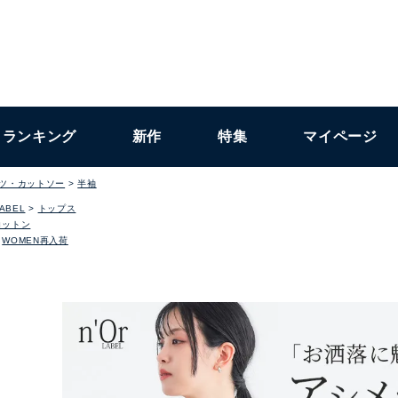
ランキング
新作
特集
マイページ
ャツ・カットソー
半袖
LABEL
トップス
コットン
WOMEN再入荷