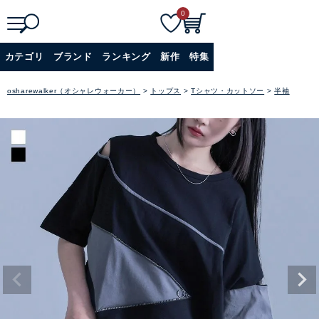
0
検
詳細検索
カテゴリ
ブランド
ランキング
新作
特集
索
+
osharewalker（オシャレウォーカー）
トップス
Tシャツ・カットソー
半袖