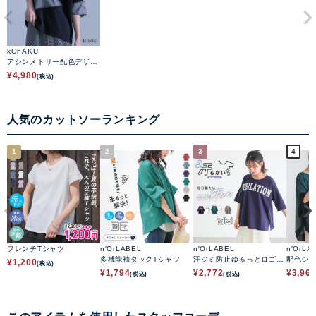
kOhAKU
アシンメトリー配色デザイ
ンTシャツ
¥
4,980
(税込)
人気のカットソーランキング
1
2
3
4
フレンチTシャツ
n'OrLABEL
n'OrLABEL
n'OrLA
多機能袖タックTシャツ
汗ジミ防止ゆるっとロゴT
配色シ
¥
1,200
(税込)
シャツ
ップス
¥
1,794
¥
2,772
¥
3,96
(税込)
(税込)