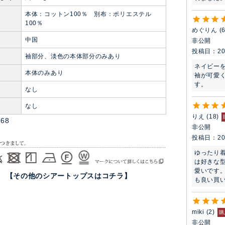
本体：コットン100％ 別布：ポリエステル
100％
めぐりん
中国
非公開
投稿日
20
袖部分、淡色の本体部分のみあり
ネイビーを
本体のみあり
袖が可愛
す。
なし
ト
なし
りえ
18
168
非公開
投稿日
20
ゆったり
は好きな
愛いです
【その他のシアートップスはコチラ】
も良い買い
miki
2
購
非公開