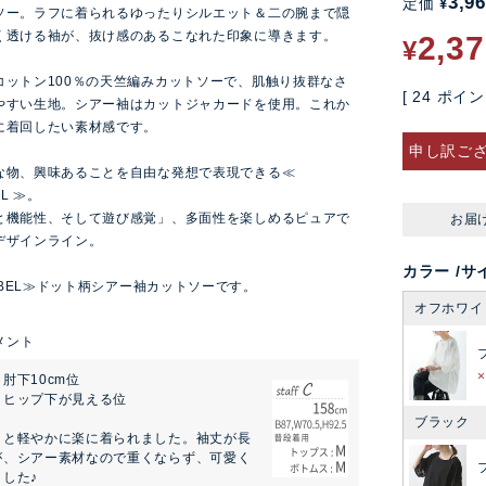
3,9
定価
¥
ソー。ラフに着られるゆったりシルエット＆二の腕まで隠
く透ける袖が、抜け感のあるこなれた印象に導きます。
2,3
¥
コットン100％の天竺編みカットソーで、肌触り抜群なさ
[
24
ポイン
やすい生地。シアー袖はカットジャカードを使用。これか
に着回したい素材感です。
申し訳ご
な物、興味あることを自由な発想で表現できる≪
EL ≫。
と機能性、そして遊び感覚」、多面性を楽しめるピュアで
お届
デザインライン。
カラー
サ
LABEL≫ドット柄シアー袖カットソーです。
オフホワイ
肘下10cm位
：ヒップ下が見える位
ブラック
りと軽やかに楽に着られました。袖丈が長
が、シアー素材なので重くならず、可愛く
した♪