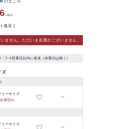
60
のところ
76
税込
ト進呈 ]
ざいません。ただいま在庫がございません。
け：1~4営業日以内に発送（休業日は除く）
イズ
ト
フリーサイズ
—
在庫切れ
フリーサイズ
—