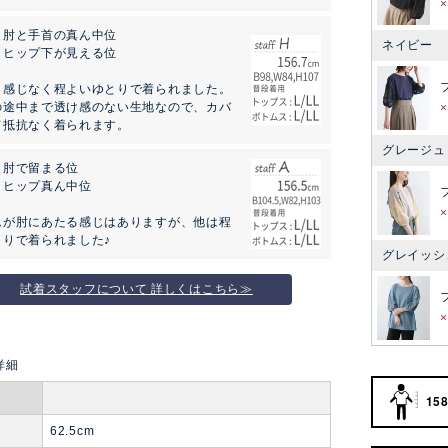
：肘と手首の真ん中位
ネイビー
：ヒップ下が見える位
う感じなく程よいゆとりで着られました。
の途中まで透け感のない生地なので、カバ
て抵抗なく着られます。
グレージュ
：肘で留まる位
：ヒップ真ん中位
ムが肘にあたる感じはありますが、他は程
とりで着られました♪
グレイッシ
試着スタッフについて 詳しくはこちら≫
158
62.5cm