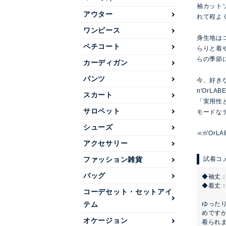
袖カット
アウター
れて程よ
ワンピース
身生地は
ペチコート
らりと着
らの季節
カーディガン
パンツ
今、好き
n'OrLAB
スカート
「実用性
サロペット
モードな
シューズ
≪n'Or
アクセサリー
ファッション雑貨
バッグ
◆袖丈：
◆着丈
コーデセット・セットアイ
ゆった
テム
めです
オケージョン
着られま