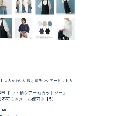
FF】大人かわいい抜け感放つシアードットカ
LABELドット柄シアー袖カットソー』
換不可※※メール便可※【5】
0168