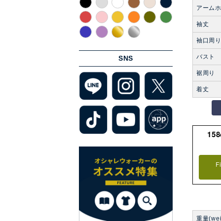
アーム
袖丈
袖口周
バスト
SNS
裾周り
着丈
15
F
重量(wei