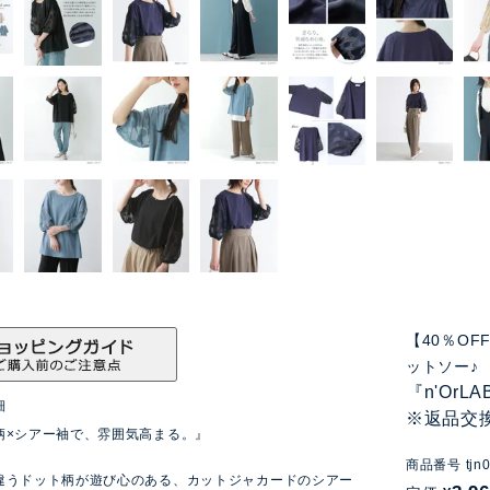
【40％O
ットソー♪
『n'Or
細
※返品交
柄×シアー袖で、雰囲気高まる。』
商品番号
tjn
違うドット柄が遊び心のある、カットジャカードのシアー