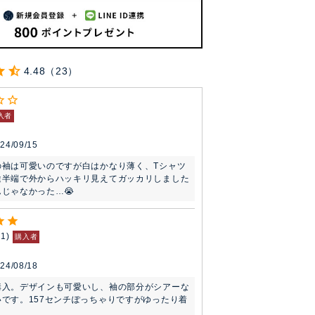
4.48
23
入者
24/09/15
の袖は可愛いのですが白はかなり薄く、Tシャツ
途半端で外からハッキリ見えてガッカリしました

じゃなかった…😭
31
購入者
24/08/18
購入。デザインも可愛いし、袖の部分がシアーな
です。157センチぽっちゃりですがゆったり着
。