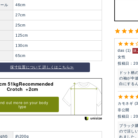
ホール
46cm
27cm
り
25cm
125cm
130cm
das
1
購
65cm
女性
投稿日
20
採寸位置について 詳しくはこちら≫
ドット柄
の袖が中
8cm 51kgRecommended
白にするん
Crotch +2cm
ind out more on your body
カモネギ
type
非公開
投稿日
20
ブラック
ので涼しい
ght)
約200g
れました