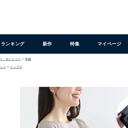
ランキング
新作
特集
マイページ
ャツ・カットソー
半袖
ット
トップス