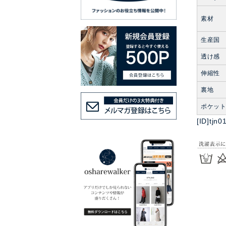
素材
生産国
透け感
伸縮性
裏地
ポケッ
[ID]tjn0