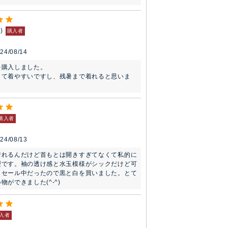
6
購入者
24/08/14
購入しました。

くて着やすいですし、残暑まで着れると思いま
購入者
24/08/13
着れるんだけど首もとは開きすぎてなくて私的に
型です。袖の透け感と水玉模様がシックだけど可
。セール中だったので黒と白を買いました。とて
物ができました(^-^)
入者