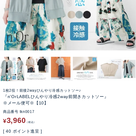
1枚2役！前後2wayひんやり冷感カットソー♪
『n'OrLABELひんやり冷感2way前開きカットソー』
※メール便可※【10】
商品番号
tkn0017
3,960
¥
税込
[
40
ポイント進呈 ]