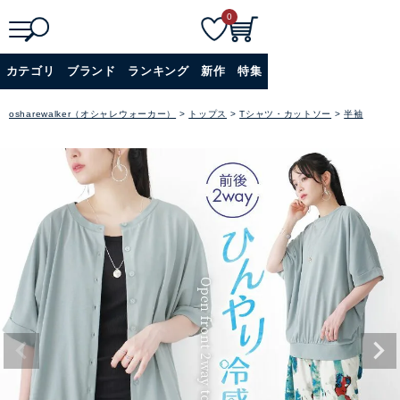
0
検
詳細検索
カテゴリ
ブランド
ランキング
新作
特集
索
+
osharewalker（オシャレウォーカー）
トップス
Tシャツ・カットソー
半袖