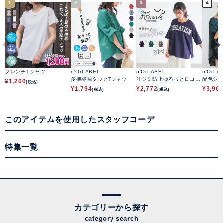
1
2
3
4
フレンチTシャツ
n'OrLABEL
n'OrLABEL
n'OrLA
多機能袖タックTシャツ
汗ジミ防止ゆるっとロゴT
配色シ
¥
1,200
(税込)
シャツ
ップス
¥
1,794
¥
2,772
¥
3,96
(税込)
(税込)
このアイテムを使用したスタッフコーデ
特集一覧
カテゴリーから探す
category search