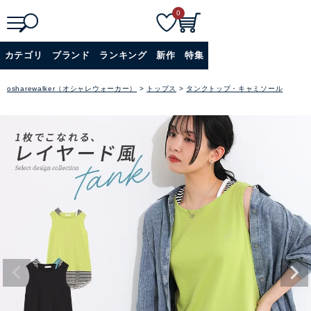
0
検
詳細検索
カテゴリ
ブランド
ランキング
新作
特集
索
+
osharewalker（オシャレウォーカー）
トップス
タンクトップ・キャミソール