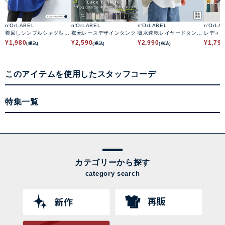
n'OrLABEL
n'OrLABEL
n'OrLABEL
n'OrLA
着回しシンプルシャツ型タ
襟元レースデザインタンク
吸水速乾レイヤードタンク
レディ
ンクトップ
トップ
¥
1,980
¥
2,590
¥
2,990
¥
1,79
(税込)
(税込)
(税込)
このアイテムを使用したスタッフコーデ
特集一覧
カテゴリーから探す
category search