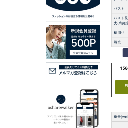
バスト
バスト
丈(肩紐
裾周り
着丈
15
F
重量(wei