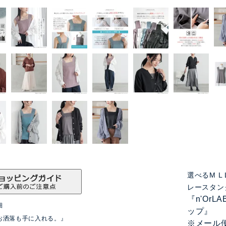
選べるM 
レースタン
『n'Or
細
ップ』
お洒落も手に入れる。』
※メール