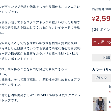
スデザインでブラ紐や胸元をしっかり隠せる、スクエアレ
商品番号
thn
クトップです♪
2,5
¥
をきれい魅せできるスクエアネック＆程よいぴったり感で
胸元のチラ見えを防止してくれるから、レイヤードに手放
[
26
ポイン
着に。
申し訳ご
も湿気も吸収して乾きやすい吸水速乾機能＆抗菌防臭加工
さらりとした肌触りでいつでも快適で清潔な着心地を実現♪
コーデの幅が広がる豊富なカラバリ＆選べるM・L・LLサ
お届
が嬉しいポイントです！
な物、興味あることを自由な発想で表現できる≪
カラー
サ
EL ≫。
ブラック
と機能性、そして遊び感覚」、多面性を楽しめるピュアで
デザインライン。
せてお洒落度高まる≪n'OrLABEL≫吸水速乾スクエアレ
クトップです。
L