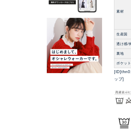
素材
生産国
透け感/
裏地
ポケッ
[ID]t
ップ]