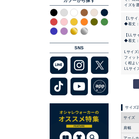
カラーから探す
イズを
【Lサイ
◆着丈
【LLサ
◆着丈
SNS
Lサイ
フィッ
く程よ
LLサイ
サイズ
肩幅
アーム