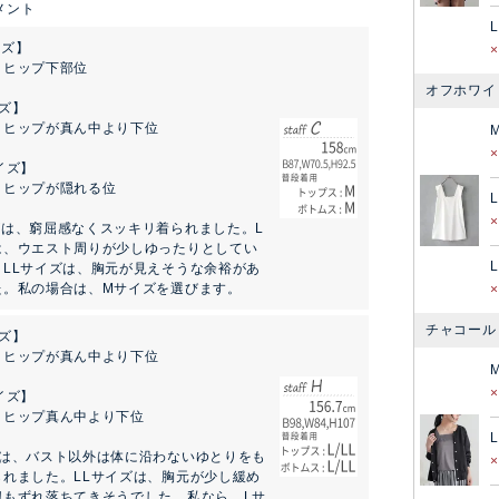
L
イズ】
：ヒップ下部位
オフホワイ
ズ】
：ヒップが真ん中より下位
イズ】
：ヒップが隠れる位
L
ズは、窮屈感なくスッキリ着られました。L
は、ウエスト周りが少しゆったりとしてい
L
。LLサイズは、胸元が見えそうな余裕があ
た。私の場合は、Mサイズを選びます。
チャコール
ズ】
：ヒップが真ん中より下位
イズ】
：ヒップ真ん中より下位
L
ズは、バスト以外は体に沿わないゆとりをも
られました。LLサイズは、胸元が少し緩め
紐もずれ落ちてきそうでした。私なら、Lサ