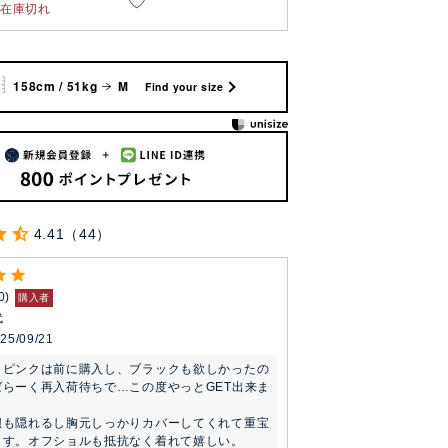
在庫切れ
158cm / 51kg
M
Find your size
4.41
44
0
購入者
代
25/09/21
とピンクは前に購入し、ブラックも欲しかったの
ばらーく再入荷待ちで…この度やっとGET出来ま
紐も隠れるし胸元しっかりカバーしてくれて重宝
す。オフショルも抵抗なく着れて嬉しい。
