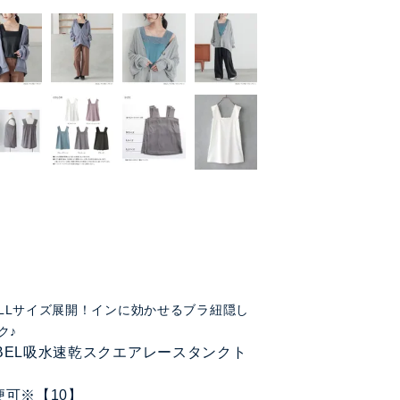
L LLサイズ展開！インに効かせるブラ紐隠し
ク♪
LABEL吸水速乾スクエアレースタンクト
便可※【10】