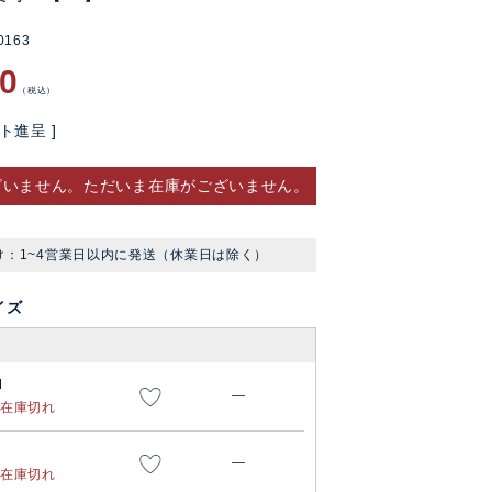
0163
90
税込
ト進呈 ]
ざいません。ただいま在庫がございません。
け：1~4営業日以内に発送（休業日は除く）
イズ
M
—
在庫切れ
—
在庫切れ