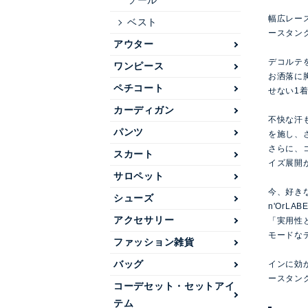
ソール
幅広レー
ベスト
ースタン
アウター
デコルテ
ワンピース
お洒落に
ペチコート
せない1
カーディガン
不快な汗
パンツ
を施し、
さらに、
スカート
イズ展開
サロペット
今、好き
シューズ
n'OrLAB
アクセサリー
「実用性
モードな
ファッション雑貨
バッグ
インに効か
ースタン
コーデセット・セットアイ
テム