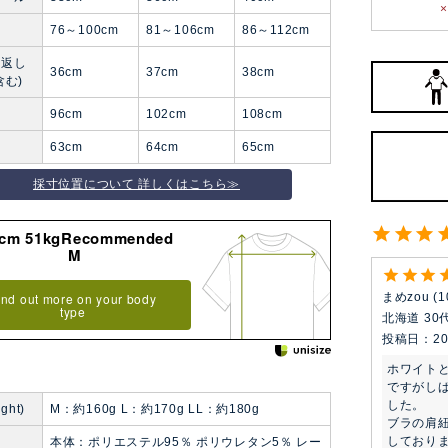
76～100cm
81～106cm
86～112cm
見返し
36cm
37cm
38cm
含む)
96cm
102cm
108cm
63cm
64cm
65cm
採寸位置について 詳しくはこちら≫
8cm 51kgRecommended
M
ind out more on your body
まめzou
1
type
北海道
30
投稿日
20
ホワイト
ですがし
した。

ght)
M：約160g L：約170g LL：約180g
ブラの肩
しておりま
本体：ポリエステル95％ ポリウレタン5％ レー