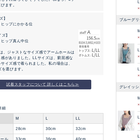
L
選びます。
ズ】
ブルーグリ
：ヒップにかかる位
イズ】
：ヒップ真ん中位
L
ズは、ジャストなサイズ感でアームホールは
ト感がありました。LLサイズは、窮屈感な
いサイズ感で着られました。私の場合は、
ズを選びます。
L
試着スタッフについて 詳しくはこちら≫
グレイッシ
L
M
L
LL
28cm
30cm
32cm
L
ホール
33cm
36cm
40cm