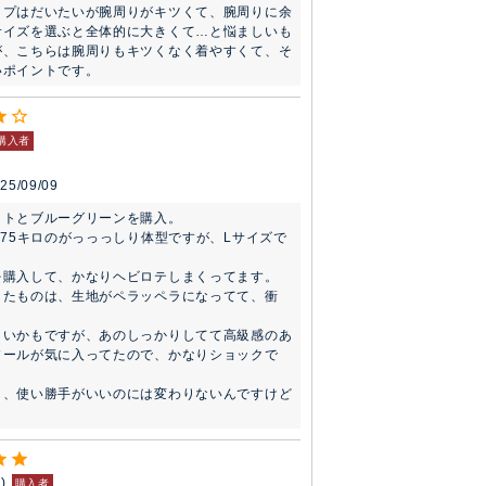
ップはだいたいが腕周りがキツくて、腕周りに余
サイズを選ぶと全体的に大きくて…と悩ましいも
が、こちらは腕周りもキツくなく着やすくて、そ
いポイントです。
購入者
25/09/09
トとブルーグリーンを購入。

チ75キロのがっっっしり体型ですが、Lサイズで


を購入して、かなりヘビロテしまくってます。

したものは、生地がペラッペラになってて、衝
しいかもですが、あのしっかりしてて高級感のあ
ソールが気に入ってたので、かなりショックで
し、使い勝手がいいのには変わりないんですけど
1
購入者