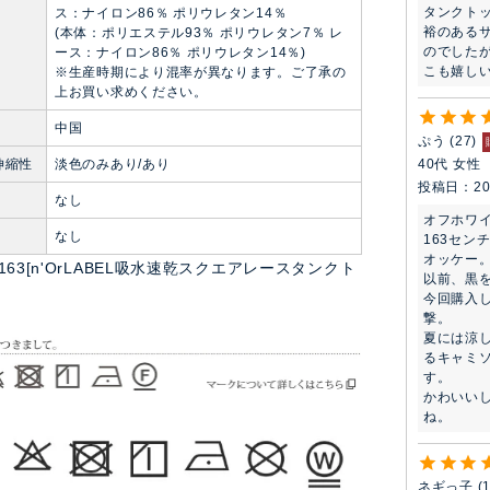
タンクト
ス：ナイロン86％ ポリウレタン14％
裕のある
(本体：ポリエステル93％ ポリウレタン7％ レ
のでした
ース：ナイロン86％ ポリウレタン14％)
こも嬉し
※生産時期により混率が異なります。ご了承の
上お買い求めください。
中国
ぷう
27
伸縮性
淡色のみあり/あり
40代
女性
投稿日
20
なし
オフホワイ
ト
なし
163セン
オッケー。
hn0163[n'OrLABEL吸水速乾スクエアレースタンクト
以前、黒
今回購入
撃。

夏には涼
るキャミ
す。

かわいい
ね。
ネギっ子