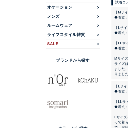
オケージョン
【Mサ
メンズ
◆着丈
ルームウェア
【Lサイ
◆着丈
ライフスタイル雑貨
【LLサ
SALE
◆着丈
Mサイ
ブランドから探す
サイズ
ました
りまし
【Lサイ
◆着丈
【LLサ
◆着丈
Lサイ
って着
で、肩