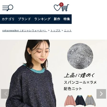
0
検
詳細検索
カテゴリ
ブランド
ランキング
新作
特集
索
+
osharewalker（オシャレウォーカー）
トップス
ニット