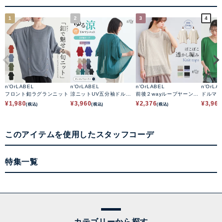
1
2
3
4
n'OrLABEL
n'OrLABEL
n'OrLABEL
n'OrLA
フロント釦ラグランニット
涼ニットUV五分袖ドルマ
前後２wayループヤーン配
ドルマ
ンカーディガン
色ニット
¥
1,980
¥
3,960
¥
2,376
¥
3,96
(税込)
(税込)
(税込)
このアイテムを使用したスタッフコーデ
特集一覧
カテゴリーから探す