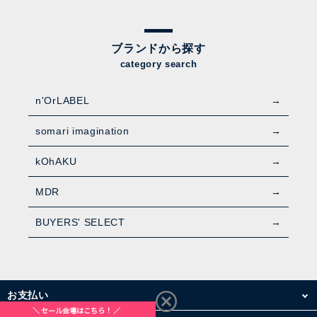
ブランドから探す
category search
n'OrLABEL
somari imagination
kOhAKU
MDR
BUYERS' SELECT
お支払い