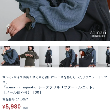
選べる2サイズ展開！襟ぐりと袖口にレースをあしらったリブニットトップ
ス。
『somari imaginationレースフリルリブタートルニット』
【メール便不可】【30】
商品番号
14to0b7
5,980
¥
税込