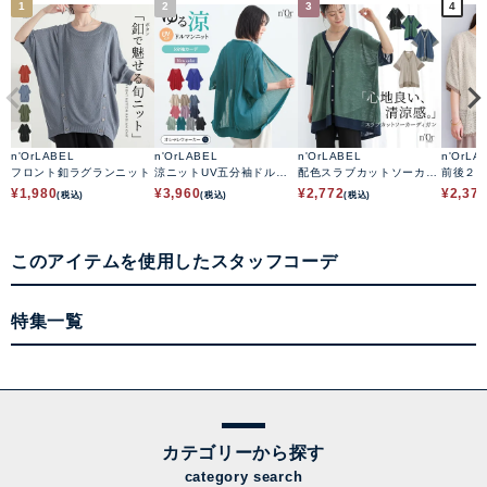
1
2
3
4
n'OrLABEL
n'OrLABEL
n'OrLABEL
n'OrLA
フロント釦ラグランニット
涼ニットUV五分袖ドルマ
配色スラブカットソーカー
前後２w
ンカーディガン
ディガン
色ニッ
¥
1,980
¥
3,960
¥
2,772
¥
2,37
(税込)
(税込)
(税込)
このアイテムを使用したスタッフコーデ
特集一覧
カテゴリーから探す
category search