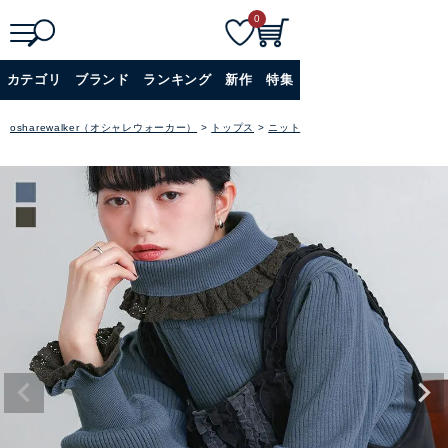
0
検
詳細検索
カテゴリ
ブランド
ランキング
新作
特集
索
+
osharewalker（オシャレウォーカー）
トップス
ニット