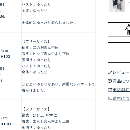
用】
バスト：ゆったり
L
全体：ゆったり
M/L
全体的にゆったり着られました。
【フリーサイズ】
袖丈：二の腕真ん中位
164cm
着丈：ヒップ真ん中より下位
 H102
腕周り：ゆったり
バスト：ゆったり
用】
レビュー
全体：ゆったり
LL
商品につ
LL
ほどよいゆとりがあり、綺麗なシルエットで
実店舗在
着られました。
送料につ
【フリーサイズ】
袖丈：ひじ上10cm位
162cm
着丈：太もも真ん中より上位
70 H93.5
腕周り：ゆったり