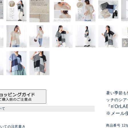
暑い季節も
ッチのシア
『n'Or
いて
※メール
商品番号
12t
ついての注意書き