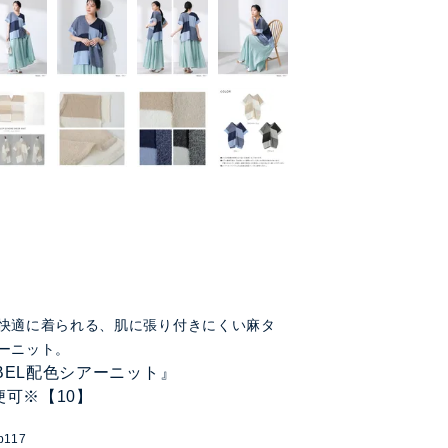
快適に着られる、肌に張り付きにくい麻タ
ーニット。
LABEL配色シアーニット』
便可※【10】
p117