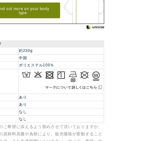
ind out more on your body
type
タ
約230g
中国
ポリエステル100％
あり
あり
なし
なし
のご希望に添えるよう努めさせて頂いておりますが、
の原材料高騰や為替により、販売価格が変動すること