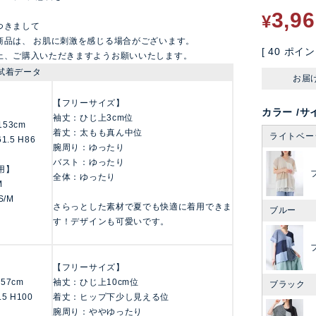
3,9
¥
つきまして
商品は、 お肌に刺激を感じる場合がございます。
[
40
ポイン
上、ご購入いただきますようお願いいたします。
試着データ
お届
【フリーサイズ】
カラー
サ
袖丈：ひじ上3cm位
/153cm
着丈：太もも真ん中位
ライトベー
61.5 H86
腕周り：ゆったり
バスト：ゆったり
用】
全体：ゆったり
M
S/M
さらっとした素材で夏でも快適に着用できま
ブルー
す！デザインも可愛いです。
【フリーサイズ】
/157cm
袖丈：ひじ上10cm位
ブラック
.5 H100
着丈：ヒップ下少し見える位
腕周り：ややゆったり