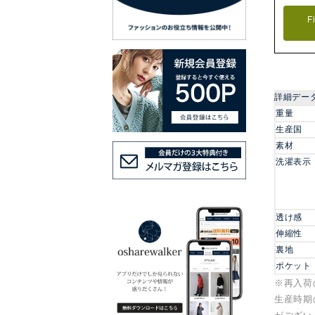
F
詳細デー
重量
生産国
素材
洗濯表示
透け感
伸縮性
裏地
ポケット
※再入荷
生産時期