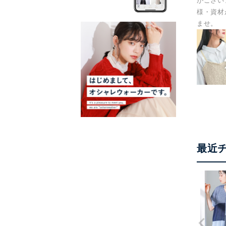
がござい
様・資材
ませ。
最近