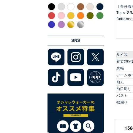
【普段着
Tops: S/
Bottoms:
SNS
サイズ
着丈(前/後
肩幅
アームホ
袖丈
袖口周り
バスト
裾周り
15