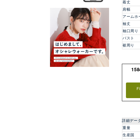
着丈
肩幅
アームホ
袖丈
袖口周り
バスト
裾周り
15
F
詳細デー
重量
生産国