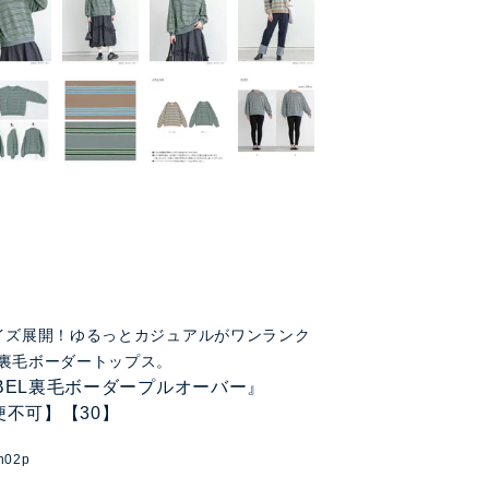
イズ展開！ゆるっとカジュアルがワンランク
裏毛ボーダートップス。
LABEL裏毛ボーダープルオーバー』
便不可】【30】
n02p