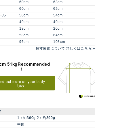
60cm
63cm
60cm
62cm
ール
50cm
54cm
49cm
49cm
18cm
20cm
58cm
64cm
96cm
108cm
採寸位置について 詳しくはこちら≫
8cm 51kgRecommended
1
ind out more on your body
type
タ
1：約360g 2：約390g
中国