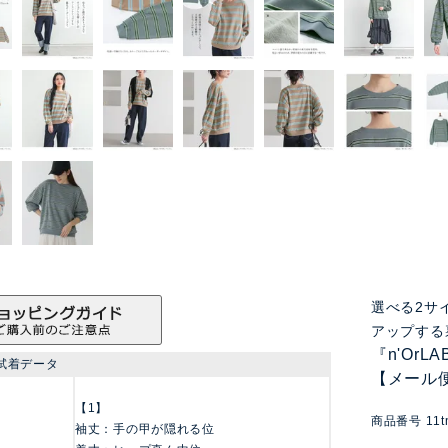
選べる2サ
アップする
『n'Or
試着データ
【メール
【1】
商品番号
11t
袖丈：手の甲が隠れる位