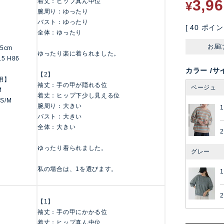
3,9
着丈：ヒップ真ん中位
¥
腕周り：ゆったり
バスト：ゆったり
[
40
ポイン
全体：ゆったり
お届
155cm
ゆったり楽に着られました。
.5 H86
カラー
サ
【2】
用】
袖丈：手の甲が隠れる位
ベージュ
M
着丈：ヒップ下少し見える位
 S/M
腕周り：大きい
1
バスト：大きい
全体：大きい
2
ゆったり着られました。
グレー
私の場合は、1を選びます。
1
2
【1】
袖丈：手の甲にかかる位
着丈：ヒップ真ん中位