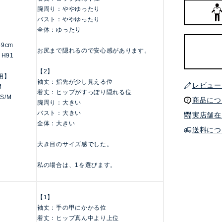
腕周り：ややゆったり
バスト：ややゆったり
全体：ゆったり
159cm
お尻まで隠れるので安心感があります。
 H91
【2】
用】
袖丈：指先が少し見える位
レビュー
M
着丈：ヒップがすっぽり隠れる位
 S/M
商品につ
腕周り：大きい
バスト：大きい
実店舗在
全体：大きい
送料につ
大き目のサイズ感でした。
私の場合は、1を選びます。
【1】
袖丈：手の甲にかかる位
着丈：ヒップ真ん中より上位