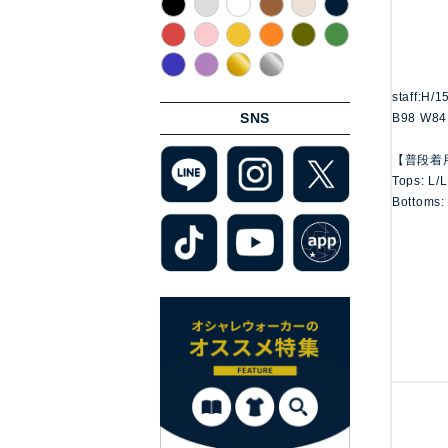
staff:H/
SNS
B98 W84
【普段着
Tops: L/
Bottoms: