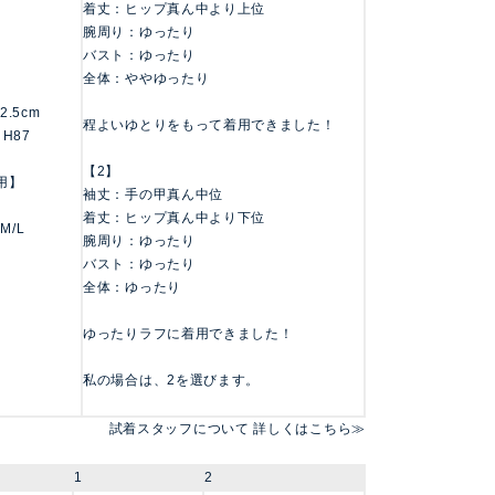
着丈：ヒップ真ん中より上位
腕周り：ゆったり
バスト：ゆったり
全体：ややゆったり
62.5cm
程よいゆとりをもって着用できました！
 H87
【2】
用】
袖丈：手の甲真ん中位
着丈：ヒップ真ん中より下位
 M/L
腕周り：ゆったり
バスト：ゆったり
全体：ゆったり
ゆったりラフに着用できました！
私の場合は、2を選びます。
試着スタッフについて 詳しくはこちら≫
1
2