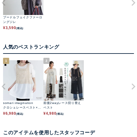
プードルフェイクファーロ
ングジレ
¥
3,590
(税込)
人気のベストランキング
1
2
somari imagination
前後2wayレース切り替え
クロシェレースベスト×ブ
ベスト
ラウスセット
¥
6,980
¥
4,980
(税込)
(税込)
このアイテムを使用したスタッフコーデ