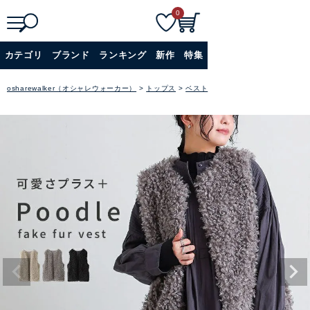
0
検
詳細検索
カテゴリ
ブランド
ランキング
新作
特集
索
+
osharewalker（オシャレウォーカー）
トップス
ベスト