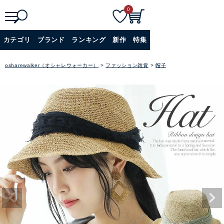
0
検索
詳細検索+
カテゴリ
ブランド
ランキング
新作
特集
osharewalker（オシャレウォーカー）
ファッション雑貨
帽子