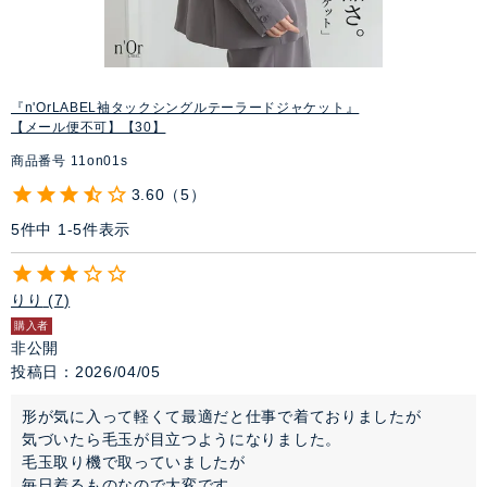
『n'OrLABEL袖タックシングルテーラードジャケット』
【メール便不可】【30】
商品番号
11on01s
3.60
5
5
件中
1
-
5
件表示
りり
7
購入者
非公開
投稿日
2026/04/05
形が気に入って軽くて最適だと仕事で着ておりましたが

気づいたら毛玉が目立つようになりました。

毛玉取り機で取っていましたが

毎日着るものなので大変です。
