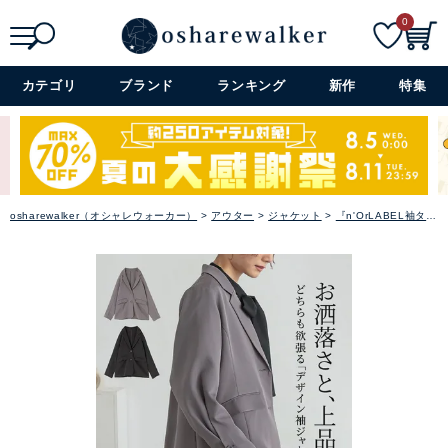
0
検索
詳細検索+
カテゴリ
ブランド
ランキング
新作
特集
osharewalker（オシャレウォーカー）
アウター
ジャケット
『n'OrLABEL袖タックシングルテーラードジャケット』【メール便不可】【30】