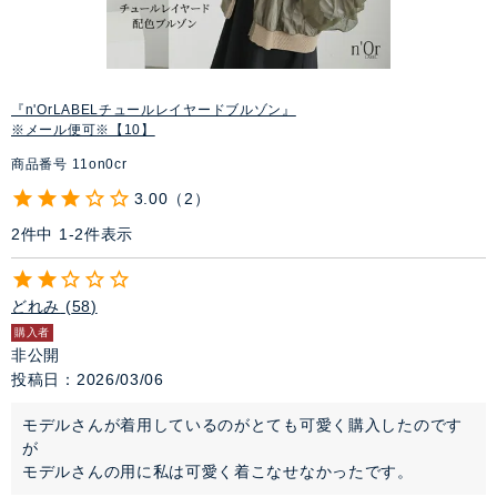
『n'OrLABELチュールレイヤードブルゾン』
※メール便可※【10】
商品番号
11on0cr
3.00
2
2
件中
1
-
2
件表示
どれみ
58
購入者
非公開
投稿日
2026/03/06
モデルさんが着用しているのがとても可愛く購入したのです
が
