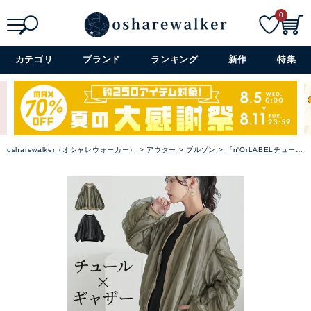
0
SALE
検索
詳細検索+
カテゴリ
ブランド
ランキング
新作
特集
雑誌掲載アイテム
閉じる
osharewalker（オシャレウォーカー）
アウター
ブルゾン
『n'OrLABELチュールレイヤードブルゾン』※メール便可※【10】