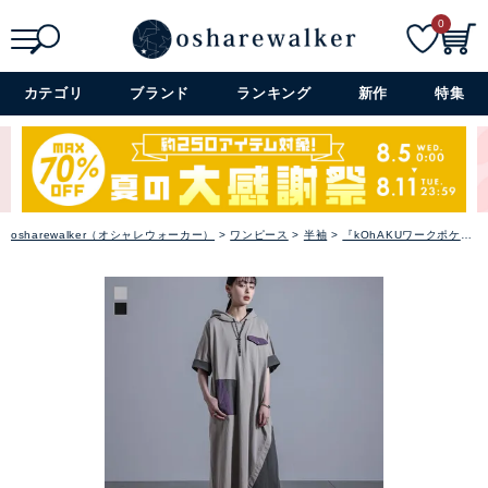
0
検索
詳細検索+
カテゴリ
ブランド
ランキング
新作
特集
osharewalker（オシャレウォーカー）
ワンピース
半袖
『kOhAKUワークポケットフード付きワンピース』【メール便不可】【20】