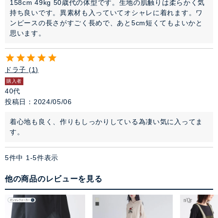
158cm 49kg 50歳代の体型です。生地の肌触りは柔らかく気
持ち良いです。異素材も入っていてオシャレに着れます。ワ
ンピースの長さがすごく長めで、あと5cm短くてもよいかと
思います。
ドラ子
1
購入者
40代
投稿日
2024/05/06
着心地も良く、作りもしっかりしている為凄い気に入ってま
す。
5
件中
1
-
5
件表示
他の商品のレビューを見る