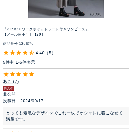
『kOhAKUワークポケットフード付きワンピース』
【メール便不可】【20】
商品番号
12dl37c
4.40
5
5
件中
1
-
5
件表示
あこ
7
購入者
非公開
投稿日
2024/09/17
とっても素敵なデザインでこれ一枚でオシャレに着こなせて
満足です。