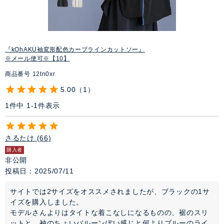
『kOhAKU袖変形配色カーブラインカットソー』
※メール便可※【10】
商品番号
12tn0xr
5.00
1
1
件中
1
-
1
件表示
さるたけ
66
購入者
非公開
投稿日
2025/07/11
サイトでは2サイズをオススメされましたが、ブラックの1サ
イズを購入しました。

モデルさんよりはタイトな着こなしになるものの、裾のスリ
ットと、袖のちょいバルーンぽい感じと何よりブルーのライ