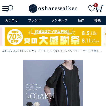
アクセサリー
0
ファッション雑貨
検索
詳細検索+
カテゴリ
ブランド
ランキング
新作
特集
セレモニー・オケージョン
アイテム特集
osharewalker（オシャレウォーカー）
トップス
Tシャツ・カットソー
半袖
『k
SALE
雑誌掲載アイテム
閉じる