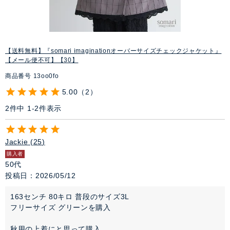
【送料無料】『somari imaginationオーバーサイズチェックジャケット』
【メール便不可】【30】
商品番号
13oo0fo
5.00
2
2
件中
1
-
2
件表示
Jackie
25
購入者
50代
投稿日
2026/05/12
163センチ 80キロ 普段のサイズ3L

フリーサイズ グリーンを購入

秋用の上着にと思って購入。
