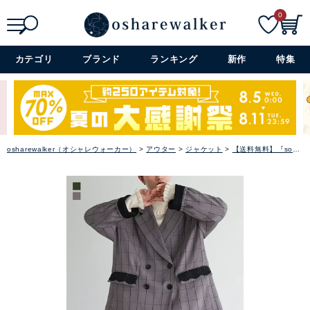
0
検索
詳細検索+
カテゴリ
ブランド
ランキング
新作
特集
osharewalker（オシャレウォーカー）
アウター
ジャケット
【送料無料】『somari imaginationオーバーサイズチェックジャケット』【メール便不可】【30】