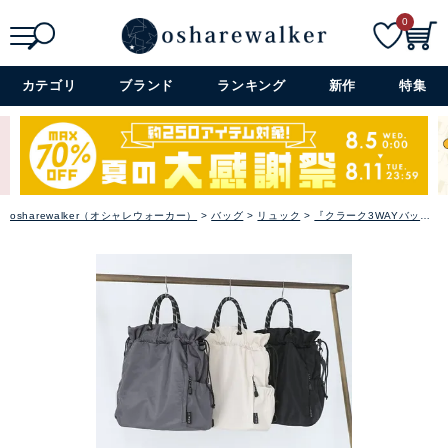
0
雑誌掲載アイテム
検索
詳細検索+
カテゴリ
ブランド
ランキング
新作
特集
閉じる
osharewalker（オシャレウォーカー）
バッグ
リュック
『クラーク3WAYバッグ』【メール便不可】【40】