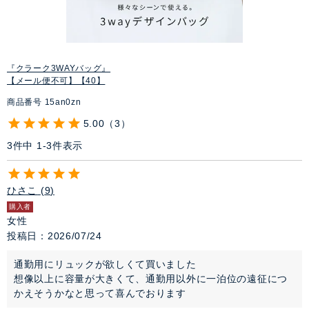
『クラーク3WAYバッグ』
【メール便不可】【40】
商品番号
15an0zn
5.00
3
3
件中
1
-
3
件表示
ひさこ
9
購入者
女性
投稿日
2026/07/24
通勤用にリュックが欲しくて買いました

想像以上に容量が大きくて、通勤用以外に一泊位の遠征につ
かえそうかなと思って喜んでおります