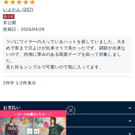
いよかん
207
購入者
非公開
投稿日
2026/04/28
ツバにワイヤーの入っているハットを探していました。大き
めで首まで日よけが出来そうで良かったです。調節が出来な
いので、内側に厚みのある両面テープを貼って対象しまし
た。

見た目もシンプルで可愛いので気に入ってます。
2
件中
1
-
2
件表示
お支払い
配送・送料
お買い物について