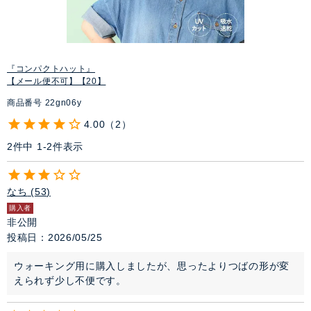
『コンパクトハット』
【メール便不可】【20】
商品番号
22gn06y
4.00
2
2
件中
1
-
2
件表示
なち
53
購入者
非公開
投稿日
2026/05/25
ウォーキング用に購入しましたが、思ったよりつばの形が変
えられず少し不便です。