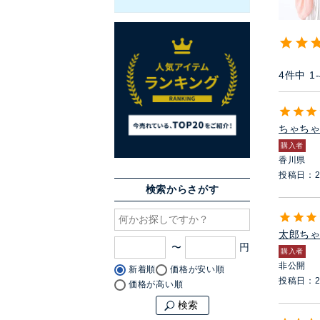
4
件中
1
-
ちゃち
購入者
香川県
投稿日
2
検索からさがす
太郎ち
〜
購入者
非公開
新着順
価格が安い順
投稿日
2
価格が高い順
検索