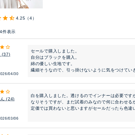
4.25
4
4
件表示
セールで購入しました。

ゃ
37
自分はブラックを購入。

綿の優しい生地です。

繊細そうなので、引っ掛けないように気をつけてい
026/04/30
白を購入しました。透けるのでインナーは必要です
ゃん
24
なりそうですが、まだ試着のみなので何に合わせるか
定価では買わないと思いますがセールだったら色違
026/03/06