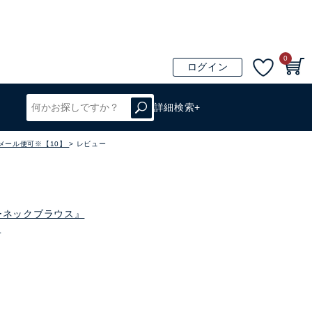
0
ログイン
詳細検索+
※メール便可※【10】
レビュー
Tキーネックブラウス』
】