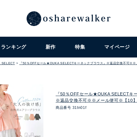
ランキング
新作
特集
マイページ
 SELECT
『50％OFFセール★OUKA SELECTキーネックブラウス』※返品交換不可※
『50％OFFセール★OUKA SELEC
※返品交換不可※※メール便可※【10
商品番号
31tn01f