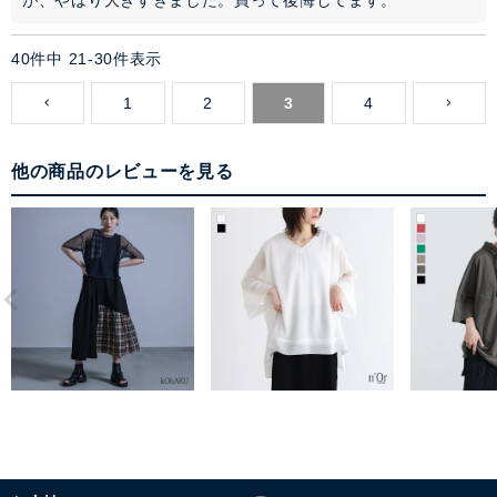
が、やはり大きすぎました。買って後悔してます。
40
件中
21
-
30
件表示
1
2
3
4
他の商品のレビューを見る