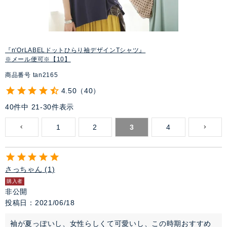
『n'OrLABELドットひらり袖デザインTシャツ』
※メール便可※【10】
商品番号
tan2165
4.50
40
40
件中
21
-
30
件表示
1
2
3
4
さっちゃん
1
購入者
非公開
投稿日
2021/06/18
袖が夏っぽいし、女性らしくて可愛いし、この時期おすすめ