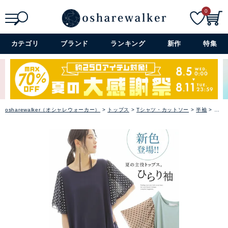
0
検索
詳細検索+
カテゴリ
ブランド
ランキング
新作
特集
osharewalker（オシャレウォーカー）
トップス
Tシャツ・カットソー
半袖
『n