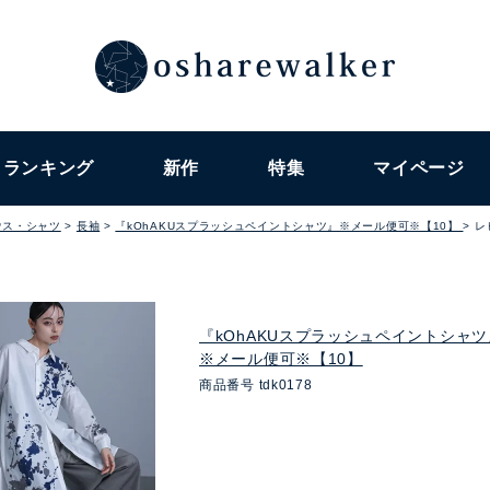
ランキング
新作
特集
マイページ
ウス・シャツ
長袖
『kOhAKUスプラッシュペイントシャツ』※メール便可※【10】
レ
『kOhAKUスプラッシュペイントシャツ
※メール便可※【10】
商品番号
tdk0178