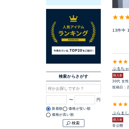
13
件中
ぷるち
購入者
検索からさがす
30代
女性
投稿日
2
〜
新着順
価格が安い順
ぷらま
価格が高い順
購入者
検索
非公開