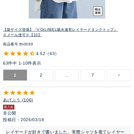
【新サイズ登場】『n'OrLABEL吸水速乾レイヤードタンクトップ』
※メール便可※【10】
商品番号
tfn0099
4.52
63
63
件中
1
-
10
件表示
1
2
…
7
あげぶう
106
購入者
非公開
投稿日
2026/03/18
レイヤードが好きで書いました。実際シャツを着てレイヤー