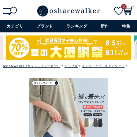
0
検索
詳細検索+
カテゴリ
ブランド
ランキング
新作
特集
osharewalker（オシャレウォーカー）
トップス
タンクトップ・キャミソール
【新