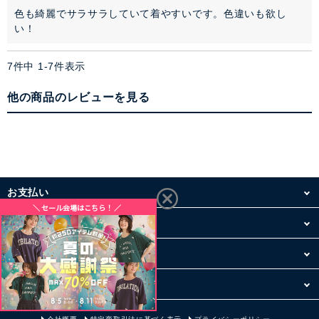
色も綺麗でサラサラしていて着やすいです。色違いも欲し
い！
7
件中
1
-
7
件表示
他の商品のレビューを見る
お支払い
配送・送料
お買い物について
その他