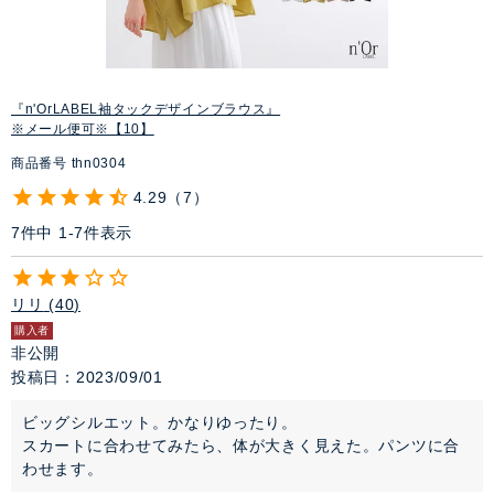
『n'OrLABEL袖タックデザインブラウス』
※メール便可※【10】
商品番号
thn0304
4.29
7
7
件中
1
-
7
件表示
リリ
40
購入者
非公開
投稿日
2023/09/01
ビッグシルエット。かなりゆったり。

スカートに合わせてみたら、体が大きく見えた。パンツに合
わせます。