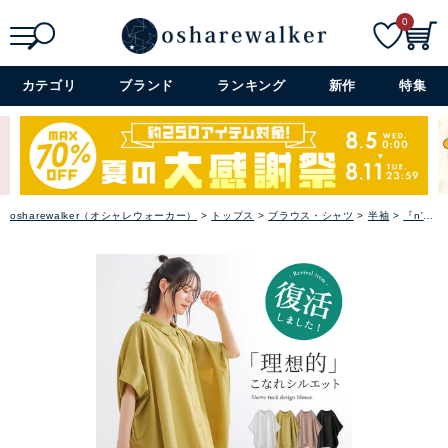
0
検索
詳細検索+
カテゴリ
ブランド
ランキング
新作
特集
osharewalker（オシャレウォーカー）
トップス
ブラウス・シャツ
半袖
『n'OrLABEL袖タックデザインブラウス』※メール便可※【10】