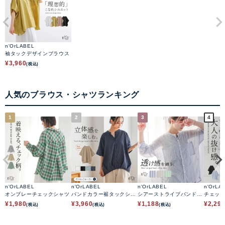
n'OrLABEL
袖タックデザインブラウス
¥
3,960
(税込)
人気のブラウス・シャツランキング
1
2
3
4
n'OrLABEL
n'OrLABEL
n'OrLABEL
n'OrLA
オンブレーチェックシャツ
バンドカラー裾タックシャ
シアーストライプバンドカ
チェッ
ツ
ラーシャツ
ャツ
¥
1,980
¥
3,960
¥
1,188
¥
2,29
(税込)
(税込)
(税込)