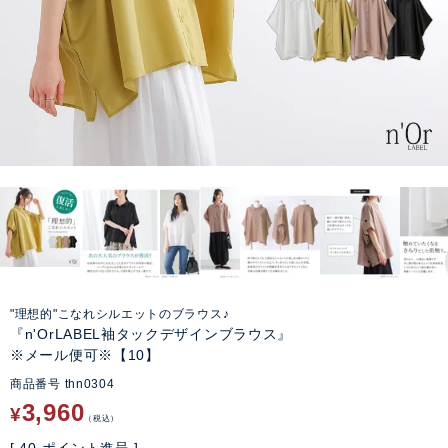
"理想的"こなれシルエットのブラウス♪
『n'OrLABEL袖タックデザインブラウス』
※メール便可※【10】
商品番号
thn0304
3,960
¥
税込