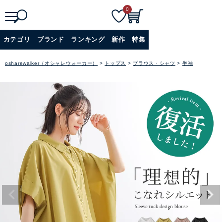
0
検
詳細検索
カテゴリ
ブランド
ランキング
新作
特集
索
+
osharewalker（オシャレウォーカー）
トップス
ブラウス・シャツ
半袖