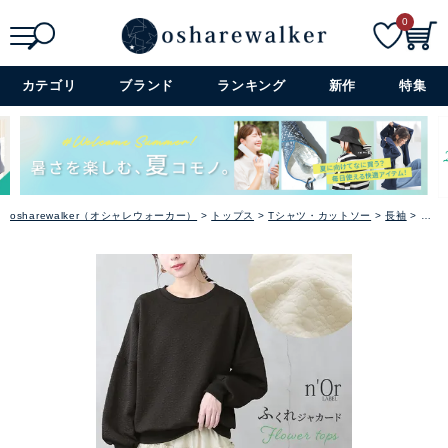
0
検索
詳細検索+
カテゴリ
ブランド
ランキング
新作
特集
osharewalker（オシャレウォーカー）
トップス
Tシャツ・カットソー
長袖
『n