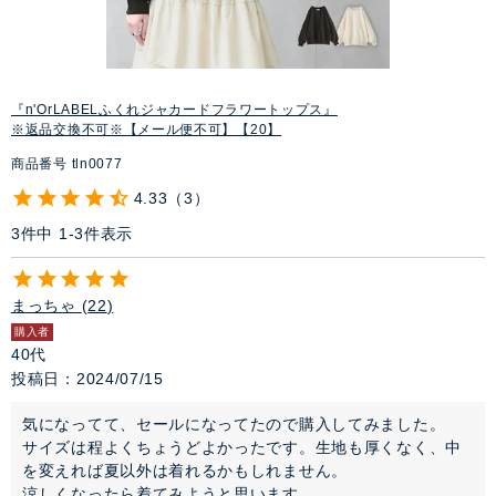
『n'OrLABELふくれジャカードフラワートップス』
※返品交換不可※【メール便不可】【20】
商品番号
tln0077
4.33
3
3
件中
1
-
3
件表示
まっちゃ
22
購入者
40代
投稿日
2024/07/15
気になってて、セールになってたので購入してみました。

サイズは程よくちょうどよかったです。生地も厚くなく、中
を変えれば夏以外は着れるかもしれません。

涼しくなったら着てみようと思います。