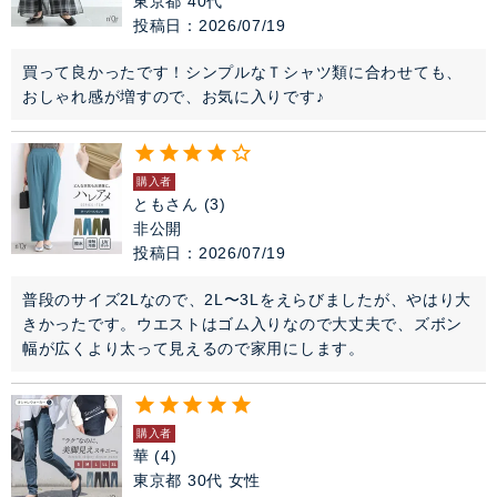
東京都
40代
投稿日
2026/07/19
買って良かったです！シンプルなＴシャツ類に合わせても、
おしゃれ感が増すので、お気に入りです♪
購入者
ともさん
3
非公開
投稿日
2026/07/19
普段のサイズ2Lなので、2L〜3Lをえらびましたが、やはり大
きかったです。ウエストはゴム入りなので大丈夫で、ズボン
幅が広くより太って見えるので家用にします。
購入者
華
4
東京都
30代
女性