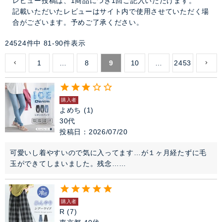
レビュー投稿は、1商品につき1回ご記入いただけます。
記載いただいたレビューはサイト内で使用させていただく場
合がございます。予めご了承ください。
24524
件中
81
-
90
件表示
1
…
8
9
10
…
2453
購入者
よめち
1
30代
投稿日
2026/07/20
可愛いし着やすいので気に入ってます…が１ヶ月経たずに毛
玉ができてしまいました。残念……
購入者
R
7