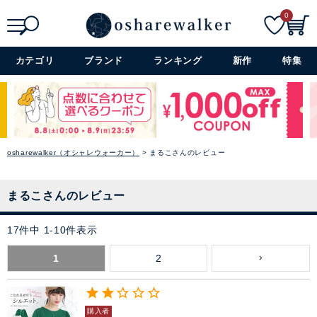
0
検索
詳細検索+
カテゴリ
ブランド
ランキング
新作
特集
osharewalker（オシャレウォーカー）
まるこさんのレビュー
まるこさんのレビュー
17
件中
1
-
10
件表示
1
2
購入者