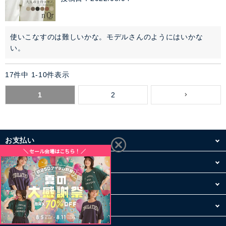
使いこなすのは難しいかな。モデルさんのようにはいかな
い。
17
件中
1
-
10
件表示
1
2
お支払い
配送・送料
お買い物について
その他