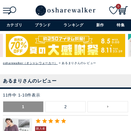
0
検索
詳細検索+
カテゴリ
ブランド
ランキング
新作
特集
osharewalker（オシャレウォーカー）
あるまりさんのレビュー
あるまりさんのレビュー
11
件中
1
-
10
件表示
1
2
購入者