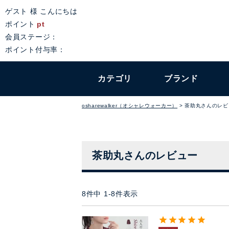
ゲスト 様 こんにちは
ポイント
pt
会員ステージ：
ポイント付与率：
カテゴリ
ブランド
osharewalker（オシャレウォーカー）
茶助丸さんのレビ
茶助丸さんのレビュー
8
件中
1
-
8
件表示