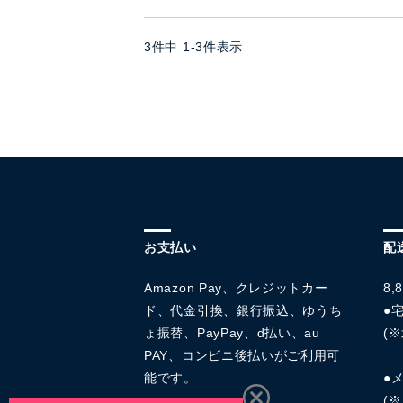
3
件中
1
-
3
件表示
お支払い
配
Amazon Pay、クレジットカー
8
ド、代金引換、銀行振込、ゆうち
●宅
ょ振替、PayPay、d払い、au
(※
PAY、コンビニ後払いがご利用可
能です。
●
(